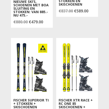
STOKKEN EN
NIEUWE SKI’S,
SKISCHOENEN
SCHOENEN MET BOA
SLUITING EN
Oorspronkelijke
Huidige
€
837.00
€
589.00
STOKKEN: VAN 885.-
NU 475.-
prijs
prijs
Oorspronkelijke
Huidige
€
880.00
€
479.00
was:
is:
prijs
prijs
€837.00.
€589.00.
was:
is:
€880.00.
€479.00.
FISCHER SUPERIOR TI
FISCHER XTR RACE +
+ STOKKEN +
RC ONE 85
SKISCHOENEN
SKISCHOENEN +