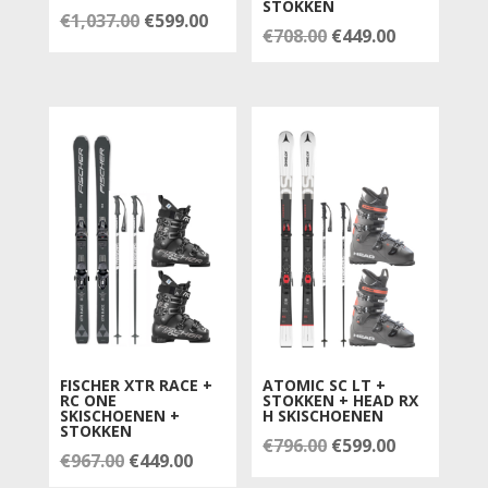
STOKKEN
Oorspronkelijke
Huidige
€
1,037.00
€
599.00
Oorspronkelijke
Huidige
€
708.00
€
449.00
prijs
prijs
prijs
prijs
was:
is:
was:
is:
€1,037.00.
€599.00.
€708.00.
€449.00.
FISCHER XTR RACE +
ATOMIC SC LT +
RC ONE
STOKKEN + HEAD RX
SKISCHOENEN +
H SKISCHOENEN
STOKKEN
Oorspronkelijke
Huidige
€
796.00
€
599.00
Oorspronkelijke
Huidige
€
967.00
€
449.00
prijs
prijs
prijs
prijs