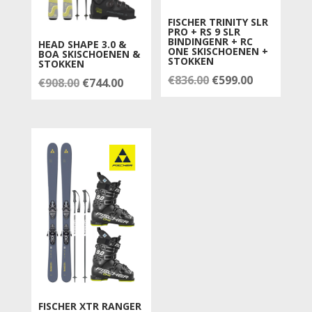
FISCHER TRINITY SLR
PRO + RS 9 SLR
BINDINGENR + RC
HEAD SHAPE 3.0 &
ONE SKISCHOENEN +
BOA SKISCHOENEN &
STOKKEN
STOKKEN
Oorspronkelijke
Huidige
€
836.00
€
599.00
Oorspronkelijke
Huidige
€
908.00
€
744.00
prijs
prijs
prijs
prijs
was:
is:
was:
is:
€836.00.
€599.00.
€908.00.
€744.00.
FISCHER XTR RANGER