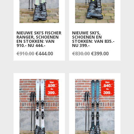
NIEUWE SKI’S FISCHER
NIEUWE SKI’S,
RANGER, SCHOENEN
SCHOENEN EN
EN STOKKEN: VAN
STOKKEN: VAN 835.-
910.- NU 444.-
NU 399.-
Oorspronkelijke
Huidige
Oorspronkelijke
Huidige
€
910.00
€
444.00
€
830.00
€
399.00
prijs
prijs
prijs
prijs
was:
is:
was:
is:
€910.00.
€444.00.
€830.00.
€399.00.