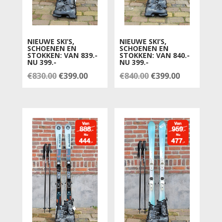
NIEUWE SKI’S,
NIEUWE SKI’S,
SCHOENEN EN
SCHOENEN EN
STOKKEN: VAN 839.-
STOKKEN: VAN 840.-
NU 399.-
NU 399.-
Oorspronkelijke
Huidige
Oorspronkelijke
Huidige
€
830.00
€
399.00
€
840.00
€
399.00
prijs
prijs
prijs
prijs
was:
is:
was:
is:
€830.00.
€399.00.
€840.00.
€399.00.