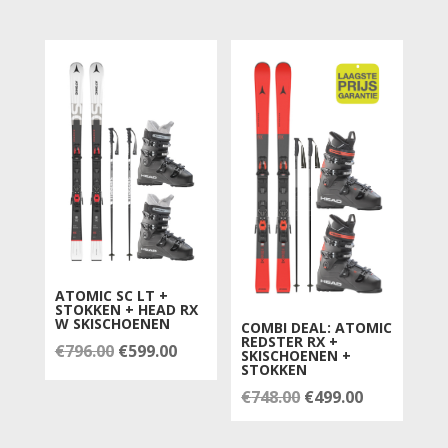
was:
is:
was:
is:
€796.00.
€599.00.
€967.00.
€449.00.
ATOMIC SC LT +
STOKKEN + HEAD RX
W SKISCHOENEN
COMBI DEAL: ATOMIC
REDSTER RX +
Oorspronkelijke
Huidige
€
796.00
€
599.00
SKISCHOENEN +
STOKKEN
prijs
prijs
Oorspronkelijke
Huidige
€
748.00
€
499.00
was:
is:
prijs
prijs
€796.00.
€599.00.
was:
is: