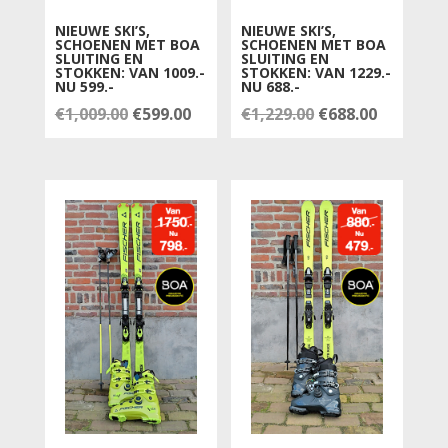
NIEUWE SKI’S,
NIEUWE SKI’S,
SCHOENEN MET BOA
SCHOENEN MET BOA
SLUITING EN
SLUITING EN
STOKKEN: VAN 1009.-
STOKKEN: VAN 1229.-
NU 599.-
NU 688.-
Oorspronkelijke
Huidige
Oorspronkelijk
Huidige
€
1,009.00
€
599.00
€
1,229.00
€
688.00
prijs
prijs
prijs
prijs
was:
is:
was:
is:
€1,009.00.
€599.00.
€1,229.00.
€688.00.