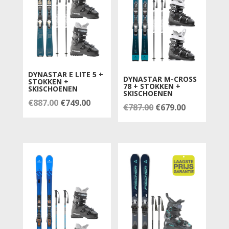
DYNASTAR E LITE 5 +
DYNASTAR M-CROSS
STOKKEN +
78 + STOKKEN +
SKISCHOENEN
SKISCHOENEN
Oorspronkelijke
Huidige
€
887.00
€
749.00
Oorspronkelijke
Huidige
€
787.00
€
679.00
prijs
prijs
prijs
prijs
was:
is:
was:
is:
€887.00.
€749.00.
€787.00.
€679.00.