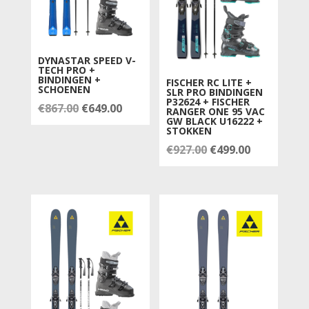
DYNASTAR SPEED V-
TECH PRO +
BINDINGEN +
FISCHER RC LITE +
SCHOENEN
SLR PRO BINDINGEN
P32624 + FISCHER
Oorspronkelijke
Huidige
€
867.00
€
649.00
RANGER ONE 95 VAC
GW BLACK U16222 +
prijs
prijs
STOKKEN
was:
is:
Oorspronkelijke
Huidige
€
927.00
€
499.00
€867.00.
€649.00.
prijs
prijs
was:
is:
€927.00.
€499.00.