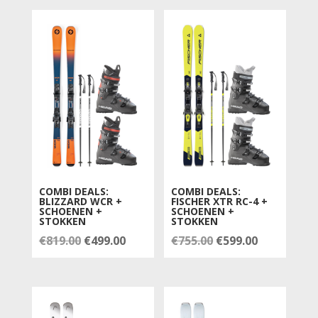
€748.00.
€499.00.
COMBI DEALS:
COMBI DEALS:
BLIZZARD WCR +
FISCHER XTR RC-4 +
SCHOENEN +
SCHOENEN +
STOKKEN
STOKKEN
Oorspronkelijke
Huidige
Oorspronkelijke
Huidige
€
819.00
€
499.00
€
755.00
€
599.00
prijs
prijs
prijs
prijs
was:
is:
was:
is:
€819.00.
€499.00.
€755.00.
€599.00.