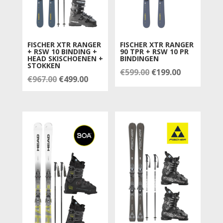
FISCHER XTR RANGER
FISCHER XTR RANGER
+ RSW 10 BINDING +
90 TPR + RSW 10 PR
HEAD SKISCHOENEN +
BINDINGEN
STOKKEN
Oorspronkelijke
Huidige
€
599.00
€
199.00
Oorspronkelijke
Huidige
€
967.00
€
499.00
prijs
prijs
prijs
prijs
was:
is:
was:
is:
€599.00.
€199.00.
€967.00.
€499.00.