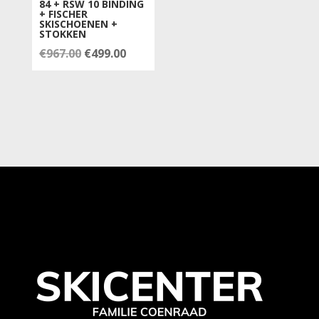
84 + RSW 10 BINDING
+ FISCHER
SKISCHOENEN +
STOKKEN
Oorspronkelijke
Huidige
€
967.00
€
499.00
prijs
prijs
was:
is:
€967.00.
€499.00.