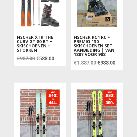
FISCHER XTR THE
FISCHER RC4 RC +
CURV GT 80 RT +
PREMIO 130
SKISCHOENEN +
SKISCHOENEN SET
STOKKEN
AANBIEDING | VAN
1887 VOOR 988
Oorspronkelijke
Huidige
€
987.00
€
588.00
Oorspronkelijk
Huidige
€
1,887.00
€
988.00
prijs
prijs
prijs
prijs
was:
is:
was:
is:
€987.00.
€588.00.
€1,887.00.
€988.00.