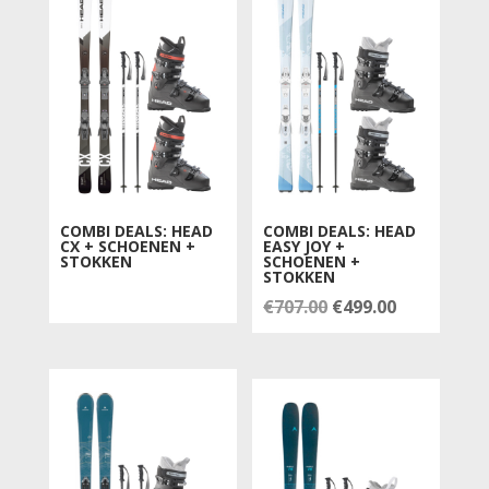
COMBI DEALS: HEAD
COMBI DEALS: HEAD
CX + SCHOENEN +
EASY JOY +
STOKKEN
SCHOENEN +
STOKKEN
Oorspronkelijke
Huidige
€
707.00
€
499.00
prijs
prijs
was:
is:
€707.00.
€499.00.