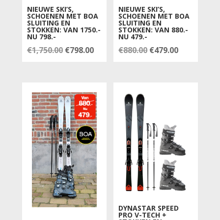
NIEUWE SKI’S,
NIEUWE SKI’S,
SCHOENEN MET BOA
SCHOENEN MET BOA
SLUITING EN
SLUITING EN
STOKKEN: VAN 1750.-
STOKKEN: VAN 880.-
NU 798.-
NU 479.-
Oorspronkelijke
Huidige
Oorspronkelijke
Huidige
€
1,750.00
€
798.00
€
880.00
€
479.00
prijs
prijs
prijs
prijs
was:
is:
was:
is:
€1,750.00.
€798.00.
€880.00.
€479.00.
DYNASTAR SPEED
PRO V-TECH +