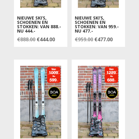
NIEUWE SKI’S,
NIEUWE SKI’S,
SCHOENEN EN
SCHOENEN EN
STOKKEN: VAN 888.-
STOKKEN: VAN 959.-
NU 444.-
NU 477.-
Oorspronkelijke
Huidige
Oorspronkelijke
Huidige
€
888.00
€
444.00
€
959.00
€
477.00
prijs
prijs
prijs
prijs
was:
is:
was:
is:
€888.00.
€444.00.
€959.00.
€477.00.