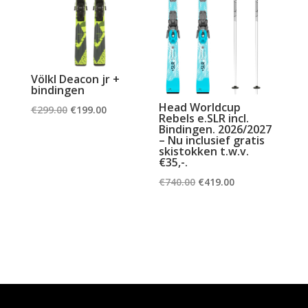
Völkl Deacon jr +
bindingen
Head Worldcup
Oorspronkelijke
Huidige
€
299.00
€
199.00
Rebels e.SLR incl.
prijs
prijs
Bindingen. 2026/2027
– Nu inclusief gratis
was:
is:
skistokken t.w.v.
€35,-.
€299.00.
€199.00.
Oorspronkelijke
Huidige
€
740.00
€
419.00
prijs
prijs
was:
is:
€740.00.
€419.00.