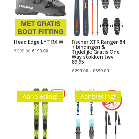
Head Edge LYT RX W
Fischer XTR Ranger 84
+ bindingen &
Oorspronkelijke
Huidige
€
299.00
€
199.00
Tijdelijk: Gratis One
Way stokken twv
prijs
prijs
89.95
was:
is:
Prijsklasse:
€
299.00
-
€
399.00
€299.00.
€199.00.
€299.00
tot
€399.00
Aanbieding!
Aanbieding!