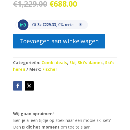
Oorspronkelijke
Huidige
€
1,229.00
€
688.00
prijs
prijs
was:
is:
€1,229.00.
€688.00.
Of
3x €229.33
, 0% rente
Toevoegen aan winkelwagen
Categorieën:
Combi deals
,
Ski
,
Ski's dames
,
Ski's
heren
Merk:
Fischer
Wij gaan opruimen!
Ben je al een tijdje op zoek naar een mooie ski-set?
Dan is
dit het moment
om toe te slaan.