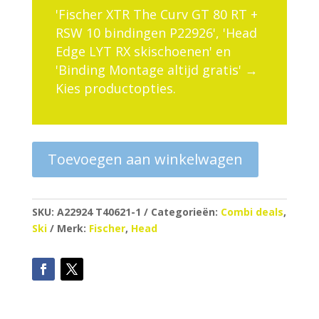
'Fischer XTR The Curv GT 80 RT +
RSW 10 bindingen P22926', 'Head
Edge LYT RX skischoenen' en
'Binding Montage altijd gratis'
→
Kies productopties.
Toevoegen aan winkelwagen
SKU:
A22924 T40621-1
Categorieën:
Combi deals
,
Ski
Merk:
Fischer
,
Head