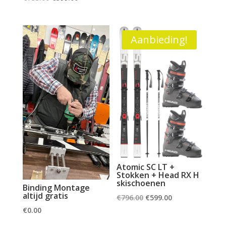
prijs
prijs
prijs
prijs
was:
is:
was:
is:
€260.00.
€220.00.
€755.00.
€599.00.
Aanbieding!
Atomic SC LT +
Stokken + Head RX H
skischoenen
Binding Montage
altijd gratis
Oorspronkelijke
Huidige
€
796.00
€
599.00
prijs
prijs
€
0.00
was:
is: