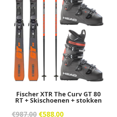
Fischer XTR The Curv GT 80
RT + Skischoenen + stokken
Oorspronkelijke
Huidige
€
987.00
€
588.00