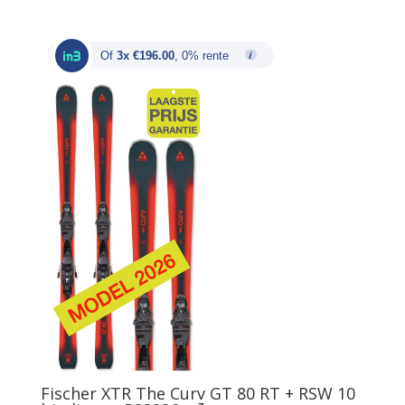
prijs
prijs
was:
is:
€987.00.
€588.00.
Of
3x €196.00
, 0% rente
Fischer XTR The Curv GT 80 RT + RSW 10