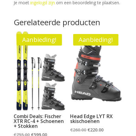
Je moet
ingelogd zijn
om een beoordeling te plaatsen.
Gerelateerde producten
Aanbieding!
Aanbieding!
Combi Deals: Fischer
Head Edge LYT RX
XTR RC-4 + Schoenen
skischoenen
+ Stokken
Oorspronkelijke
Huidige
€
260.00
€
220.00
Oorspronkelijke
Huidige
€
755.00
€
599.00