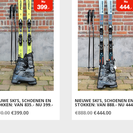
UWE SKI’S, SCHOENEN EN
NIEUWE SKI’S, SCHOENEN E
KKEN: VAN 835.- NU 399.-
STOKKEN: VAN 888.- NU 444
Oorspronkelijke
Huidige
Oorspronkelijke
Huidige
30.00
€
399.00
€
888.00
€
444.00
prijs
prijs
prijs
prijs
was:
is:
was:
is: