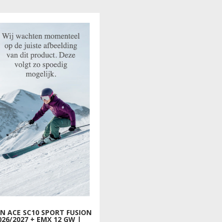
€830.00.
€399.00.
€888.00.
€444.00.
N ACE SC10 SPORT FUSION
026/2027 + EMX 12 GW |