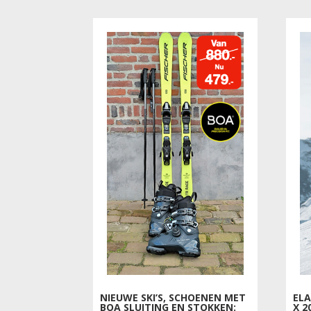
was:
is:
€1,887.00.
€988.00.
NIEUWE SKI’S, SCHOENEN MET
ELA
BOA SLUITING EN STOKKEN:
X 2