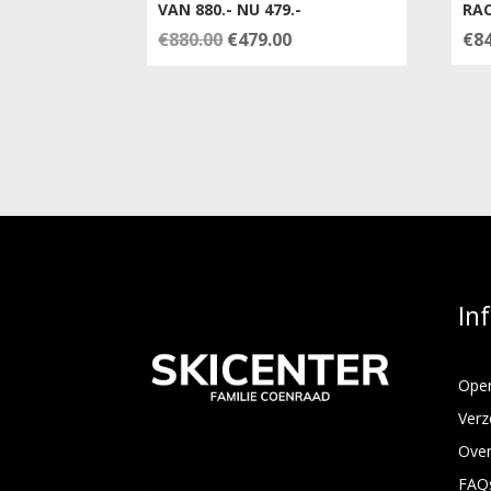
VAN 880.- NU 479.-
RAC
Oorspronkelijke
Huidige
€
880.00
€
479.00
€
8
prijs
prijs
was:
is:
€880.00.
€479.00.
In
Open
Verz
Over
FAQ
.