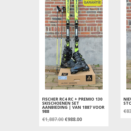
FISCHER RC4 RC + PREMIO 130
NIE
SKISCHOENEN SET
STO
AANBIEDING | VAN 1887 VOOR
€
8
988
Oorspronkelijke
Huidige
€
1,887.00
€
988.00
prijs
prijs