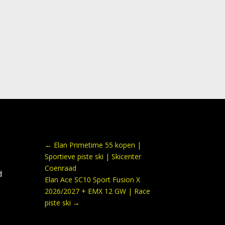
←
Elan Primetime 55 kopen |
Sportieve piste ski | Skicenter
Coenraad
d
Elan Ace SC10 Sport Fusion X
2026/2027 + EMX 12 GW | Race
piste ski
→