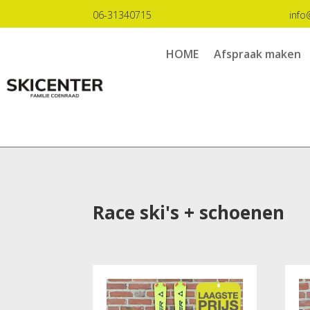
06-31340715
info
HOME
Afspraak maken
Race ski's + schoenen