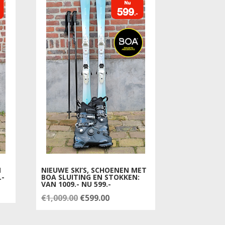
N
NIEUWE SKI’S, SCHOENEN MET
.-
BOA SLUITING EN STOKKEN:
VAN 1009.- NU 599.-
Oorspronkelijke
Huidige
€
1,009.00
€
599.00
prijs
prijs
was:
is: