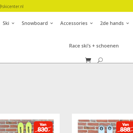
@skicenter.nl
Ski
Snowboard
Accessories
2de hands
Race ski’s + schoenen