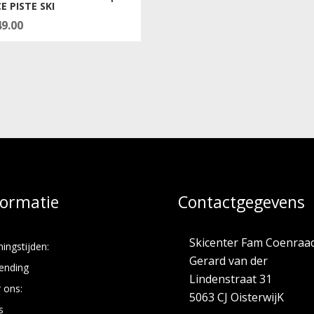
E PISTE SKI
49.00
formatie
Contactgegevens
Skicenter Fam Coenraa
ingstijden:
Gerard van der
ending
Lindenstraat 31
 ons:
5063 CJ OisterwijK
s