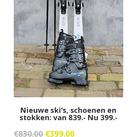
Nieuwe ski’s, schoenen en
stokken: van 839.- Nu 399.-
Oorspronkelijke
Huidige
€
830.00
€
399.00