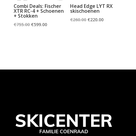
Combi Deals: Fischer
Head Edge LYT RX
XTR RC-4 + Schoenen
skischoenen
+ Stokken
Oorspronkelijke
Huidige
€
260.00
€
220.00
Oorspronkelijke
Huidige
€
755.00
€
599.00
prijs
prijs
prijs
prijs
was:
is:
was:
is:
€260.00.
€220.00.
€755.00.
€599.00.