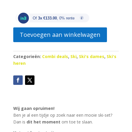
prijs
prijs
was:
is:
€830.00.
€399.00.
Of
3x €133.00
, 0% rente
Toevoegen aan winkelwagen
Categorieën:
Combi deals
,
Ski
,
Ski's dames
,
Ski's
heren
Wij gaan opruimen!
Ben je al een tijdje op zoek naar een mooie ski-set?
Dan is
dit het moment
om toe te slaan.