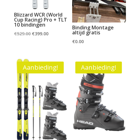
Blizzard WCR (World
Cup Racing) Pro + TLT
10 bindingen
Binding Montage
altijd gratis
Oorspronkelijke
Huidige
€
529.00
€
399.00
prijs
prijs
€
0.00
was:
is:
€529.00.
€399.00.
Aanbieding!
Aanbieding!