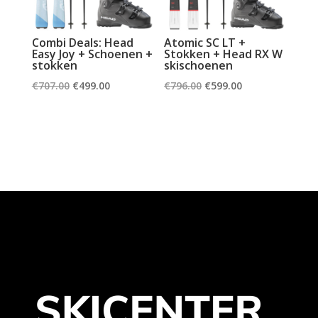
Combi Deals: Head
Atomic SC LT +
Easy Joy + Schoenen +
Stokken + Head RX W
stokken
skischoenen
Oorspronkelijke
Huidige
Oorspronkelijke
Huidige
€
707.00
€
499.00
€
796.00
€
599.00
prijs
prijs
prijs
prijs
was:
is:
was:
is:
€707.00.
€499.00.
€796.00.
€599.00.