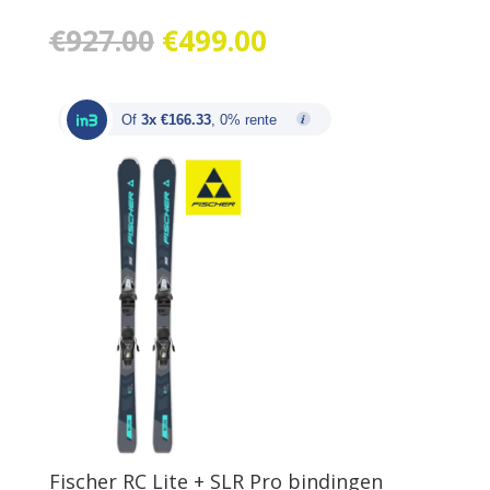
Oorspronkelijke
Huidige
€
927.00
€
499.00
prijs
prijs
was:
is:
€927.00.
€499.00.
Of
3x €166.33
, 0% rente
Fischer RC Lite + SLR Pro bindingen