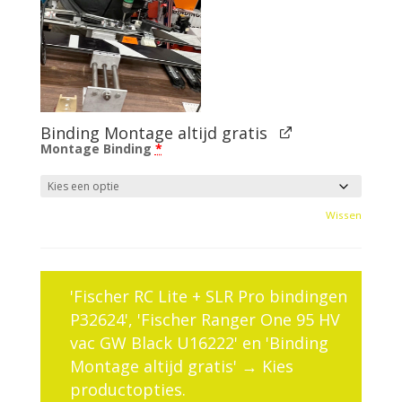
Binding Montage altijd gratis
Montage Binding
*
Wissen
'Fischer RC Lite + SLR Pro bindingen
P32624', 'Fischer Ranger One 95 HV
vac GW Black U16222' en 'Binding
Montage altijd gratis'
→
Kies
productopties.