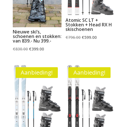
Atomic SC LT +
Stokken + Head RX H
skischoenen
Nieuwe ski’s,
schoenen en stokken:
Oorspronkelijke
Huidige
€
796.00
€
599.00
van 839.- Nu 399.-
prijs
prijs
Oorspronkelijke
Huidige
€
830.00
€
399.00
was:
is:
prijs
prijs
€796.00.
€599.00.
was:
is:
€830.00.
€399.00.
Aanbieding!
Aanbieding!