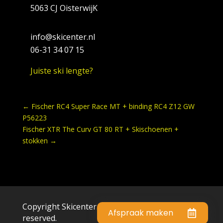
5063 CJ OisterwijK
info@skicenter.nl
06-31 34 07 15
Juiste ski lengte?
←
Fischer RC4 Super Race MT + binding RC4 Z12 GW
P56223
Fischer XTR The Curv GT 80 RT + Skischoenen +
stokken
→
Copyright Skicenter.nl © 2023 . All rights
Afspraak maken
reserved.