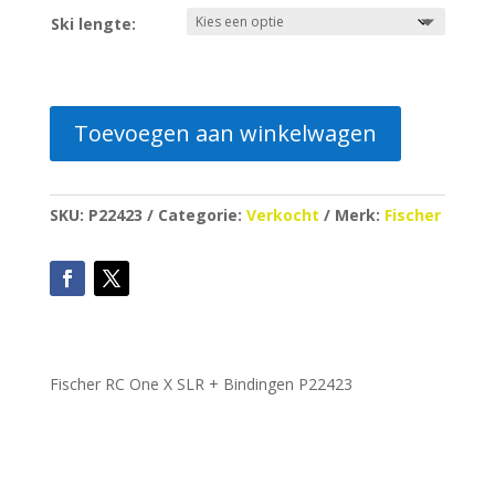
was:
is:
Ski lengte:
€379.00.
€199.00.
Toevoegen aan winkelwagen
SKU:
P22423
Categorie:
Verkocht
Merk:
Fischer
Fischer RC One X SLR + Bindingen P22423