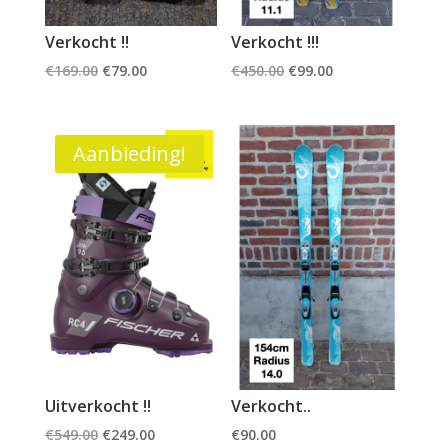
Verkocht !!
Verkocht !!!
Oorspronkelijke
Huidige
Oorspronkelijke
Huidige
€
169.00
€
79.00
€
450.00
€
99.00
prijs
prijs
prijs
prijs
was:
is:
was:
is:
€169.00.
€79.00.
€450.00.
€99.00.
Aanbieding!
Uitverkocht !!
Verkocht..
Oorspronkelijke
Huidige
€
549.00
€
249.00
€
90.00