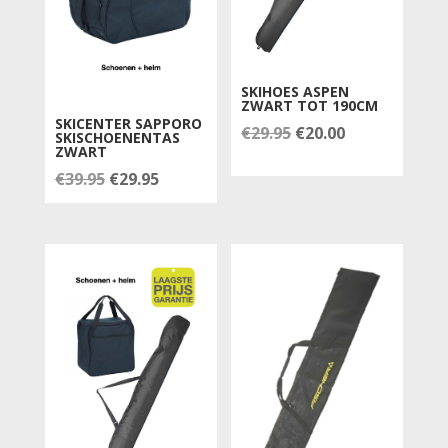
SKIHOES ASPEN
ZWART TOT 190CM
SKICENTER SAPPORO
Oorspronkelijke
Huidige
€
29.95
€
20.00
SKISCHOENENTAS
ZWART
prijs
prijs
Oorspronkelijke
Huidige
€
39.95
€
29.95
was:
is:
prijs
prijs
€29.95.
€20.00.
was:
is:
€39.95.
€29.95.