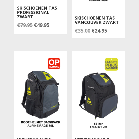
SKISCHOENEN TAS
PROFESSIONAL
ZWART
SKISCHOENEN TAS
VANCOUVER ZWART
Oorspronkelijke
Huidige
€
79.95
€
49.95
Oorspronkelijke
Huidige
€
35.00
€
24.95
prijs
prijs
prijs
prijs
was:
is:
was:
is:
€79.95.
€49.95.
€35.00.
€24.95.