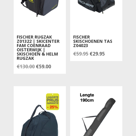
FISCHER RUGZAK
FISCHER
Z01322 | SKICENTER
SKISCHOENEN TAS
FAM COENRAAD
Z04023
OISTERWIJK |
Oorspronkelijke
Huidige
€
59.95
€
29.95
SKISCHOEN & HELM
RUGZAK
prijs
prijs
Oorspronkelijke
Huidige
€
130.00
€
59.00
was:
is:
prijs
prijs
€59.95.
€29.95.
was:
is:
€130.00.
€59.00.