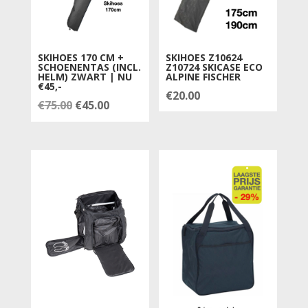
SKIHOES 170 CM +
SKIHOES Z10624
SCHOENENTAS (INCL.
Z10724 SKICASE ECO
HELM) ZWART | NU
ALPINE FISCHER
€45,-
€
20.00
Oorspronkelijke
Huidige
€
75.00
€
45.00
prijs
prijs
was:
is:
€75.00.
€45.00.