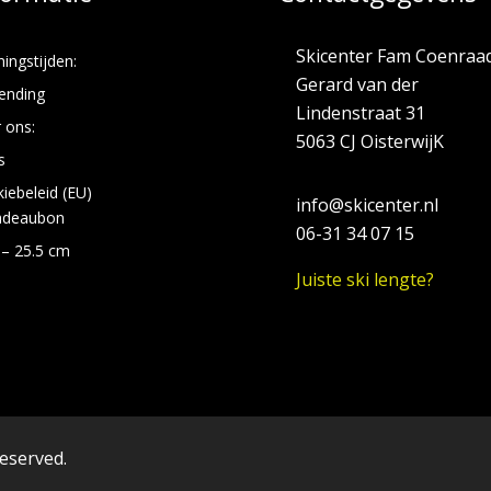
Skicenter Fam Coenraa
ingstijden:
Gerard van der
ending
Lindenstraat 31
 ons:
5063 CJ OisterwijK
s
iebeleid (EU)
info@skicenter.nl
adeaubon
06-31 34 07 15
 – 25.5 cm
Juiste ski lengte?
reserved.