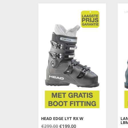
€449.00.
€399.00.
HEAD EDGE LYT RX W
LA
LB
Oorspronkelijke
Huidige
€
299.00
€
199.00