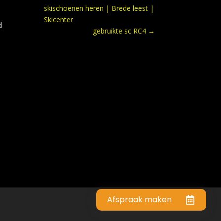
skischoenen heren | Brede leest |
Skicenter
d
gebruikte sc RC4
→
Afspraak maken