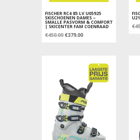
FISCHER RC4 85 LV U05925
FIS
SKISCHOENEN DAMES –
U21
SMALLE PASVORM & COMFORT
€
4
| SKICENTER FAM COENRAAD
Oorspronkelijke
Huidige
€
450.00
€
379.00
prijs
prijs
was:
is:
€450.00.
€379.00.