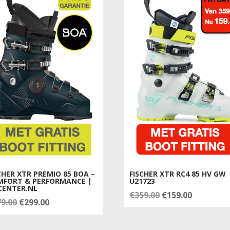
CHER XTR PREMIO 85 BOA –
FISCHER XTR RC4 85 HV GW
MFORT & PERFORMANCE |
U21723
CENTER.NL
Oorspronkelijke
Huidige
€
359.00
€
159.00
Oorspronkelijke
Huidige
79.00
€
299.00
prijs
prijs
prijs
prijs
was:
is:
was:
is: