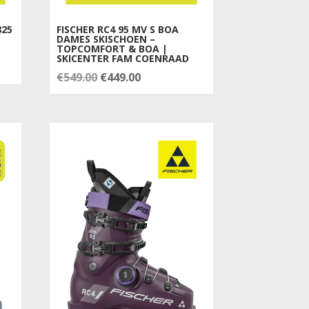
825
FISCHER RC4 95 MV S BOA
DAMES SKISCHOEN –
TOPCOMFORT & BOA |
SKICENTER FAM COENRAAD
Oorspronkelijke
Huidige
€
549.00
€
449.00
prijs
prijs
was:
is:
€549.00.
€449.00.