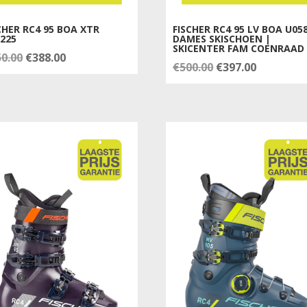
CHER RC4 95 BOA XTR
FISCHER RC4 95 LV BOA U05
225
DAMES SKISCHOEN |
SKICENTER FAM COENRAAD
Oorspronkelijke
Huidige
50.00
€
388.00
Oorspronkelijke
Huidige
€
500.00
€
397.00
prijs
prijs
prijs
prijs
was:
is:
was:
is:
€450.00.
€388.00.
€500.00.
€397.00.