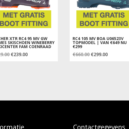
CHER XTR RC4 95 MV GW
RC4 105 MV BOA U06523V
MES SKISCHOEN WINEBERRY
TOPMODEL | VAN €649 NU
KICENTER FAM COENRAAD
€299
Oorspronkelijke
Huidige
Oorspronkelijke
Huidige
29.00
€
239.00
€
660.00
€
299.00
prijs
prijs
prijs
prijs
was:
is:
was:
is:
€329.00.
€239.00.
€660.00.
€299.00.
formatie
Contactgegevens