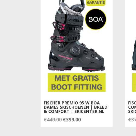
FISCHER PREMIO 95 W BOA
FIS
DAMES SKISCHOENEN | BREED
CO
& COMFORT | SKICENTER.NL
SKI
Oorspronkelijke
Huidige
€
449.00
€
399.00
€
3
prijs
prijs
was:
is: