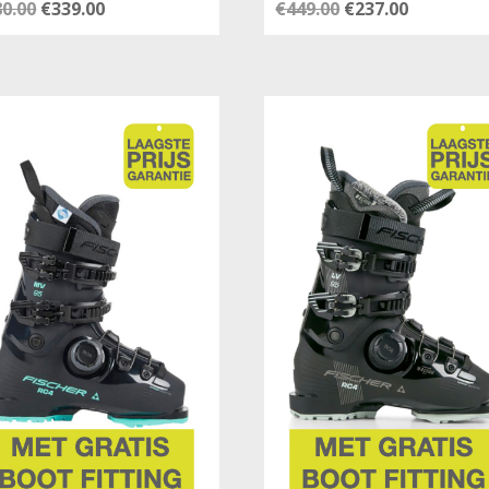
Oorspronkelijke
Huidige
Oorspronkelijke
Huidige
80.00
€
339.00
€
449.00
€
237.00
prijs
prijs
prijs
prijs
was:
is:
was:
is:
€580.00.
€339.00.
€449.00.
€237.00.