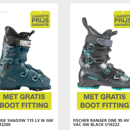
€359.00.
€159.00.
€379.00.
€299.00.
NGE SHADOW 115 LV W GW
FISCHER RANGER ONE 95 HV
M2200
VAC GW BLACK U16222