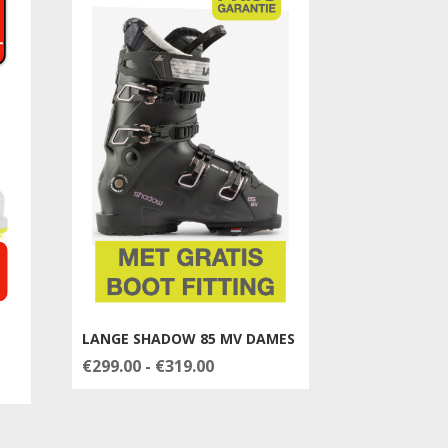
LANGE SHADOW 85 MV DAMES
Prijsklasse:
€
299.00
-
€
319.00
€299.00
tot
€319.00