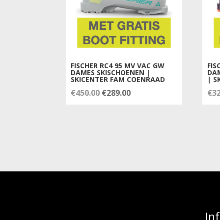
FISCHER RC4 95 MV VAC GW
FIS
DAMES SKISCHOENEN |
DA
SKICENTER FAM COENRAAD
| S
Oorspronkelijke
Huidige
€
450.00
€
289.00
€
3
prijs
prijs
was:
is:
€450.00.
€289.00.
In