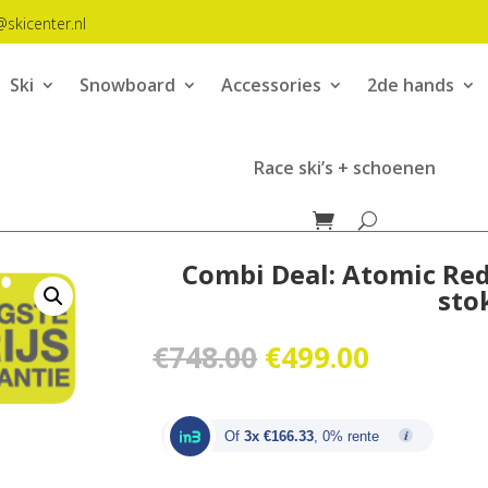
@skicenter.nl
Ski
Snowboard
Accessories
2de hands
Race ski’s + schoenen
Combi Deal: Atomic Red
sto
Oorspronkelijk
Huidige
€
748.00
€
499.00
prijs
prijs
was:
is:
€748.00.
€499.00.
Of
3x €166.33
, 0% rente