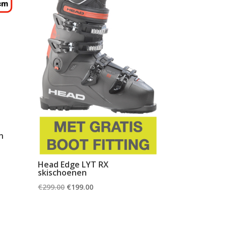
n
Head Edge LYT RX
skischoenen
Oorspronkelijke
Huidige
€
299.00
€
199.00
prijs
prijs
was:
is:
€299.00.
€199.00.