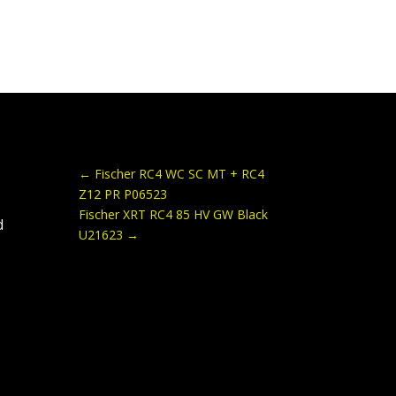
←
Fischer RC4 WC SC MT + RC4
Z12 PR P06523
Fischer XRT RC4 85 HV GW Black
d
U21623
→