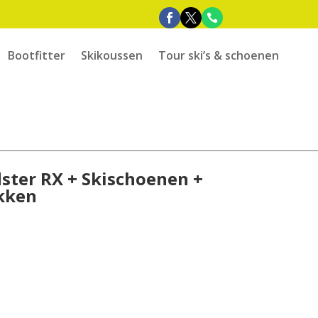
Bootfitter
Skikoussen
Tour ski’s & schoenen
ster RX + Skischoenen +
kken
e