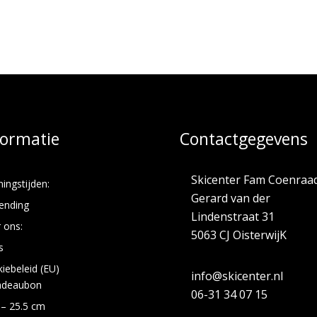
formatie
Contactgegevens
Skicenter Fam Coenraa
ingstijden:
Gerard van der
ending
Lindenstraat 31
 ons:
5063 CJ OisterwijK
s
iebeleid (EU)
info@skicenter.nl
adeaubon
06-31 34 07 15
 – 25.5 cm