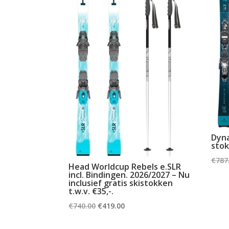
Dyna
stok
€
787
Head Worldcup Rebels e.SLR
incl. Bindingen. 2026/2027 – Nu
inclusief gratis skistokken
t.w.v. €35,-.
Oorspronkelijke
Huidige
€
740.00
€
419.00
prijs
prijs