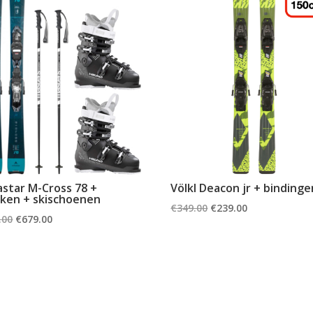
star M-Cross 78 +
Völkl Deacon jr + bindinge
ken + skischoenen
Oorspronkelijke
Huidige
€
349.00
€
239.00
Oorspronkelijke
Huidige
.00
€
679.00
prijs
prijs
prijs
prijs
was:
is:
was:
is:
€349.00.
€239.00.
€787.00.
€679.00.