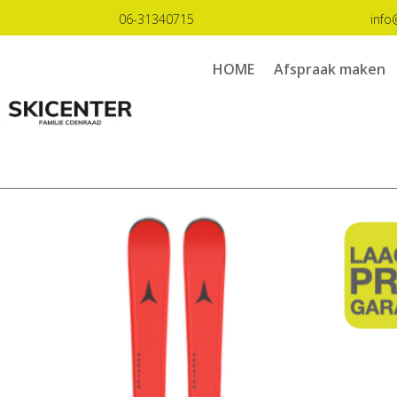
06-31340715
info
HOME
Afspraak maken