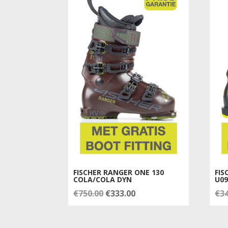
FISCHER RANGER ONE 130
FIS
COLA/COLA DYN
U09
Oorspronkelijke
Huidige
€
750.00
€
333.00
€
3
prijs
prijs
was:
is: