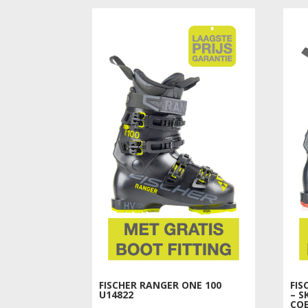
€750.00.
€333.00.
FISCHER RANGER ONE 100
FIS
U14822
– S
CO