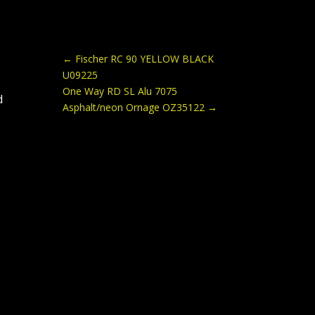
←
Fischer RC 90 YELLOW BLACK
U09225
One Way RD SL Alu 7075
d
Asphalt/neon Ornage OZ35122
→