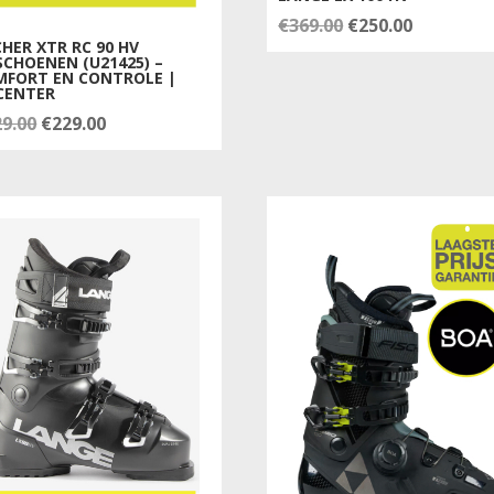
Oorspronkelijke
Huidige
€
369.00
€
250.00
CHER XTR RC 90 HV
prijs
prijs
SCHOENEN (U21425) –
MFORT EN CONTROLE |
was:
is:
CENTER
€369.00.
€250.00.
Oorspronkelijke
Huidige
29.00
€
229.00
prijs
prijs
was:
is:
€329.00.
€229.00.