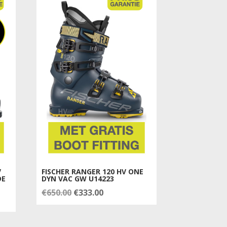
V
FISCHER RANGER 120 HV ONE
DE
DYN VAC GW U14223
Oorspronkelijke
Huidige
€
650.00
€
333.00
prijs
prijs
was:
is: