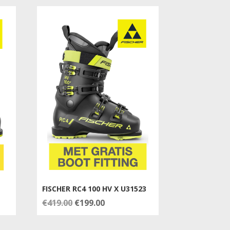
€650.00.
€333.00.
FISCHER RC4 100 HV X U31523
Oorspronkelijke
Huidige
€
419.00
€
199.00
prijs
prijs
was:
is: