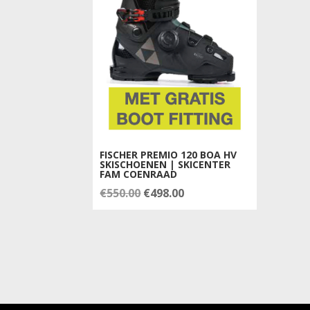
FISCHER PREMIO 120 BOA HV
SKISCHOENEN | SKICENTER
FAM COENRAAD
Oorspronkelijke
Huidige
€
550.00
€
498.00
prijs
prijs
was:
is:
€550.00.
€498.00.