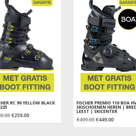
CHER RC 90 YELLOW BLACK
FISCHER PREMIO 110 BOA H
225
SKISCHOENEN HEREN | BRE
LEEST | SKICENTER
Oorspronkelijke
Huidige
49.00
€
259.00
Oorspronkelijke
Huidige
€
499.00
€
449.00
prijs
prijs
prijs
prijs
was:
is:
was:
is: