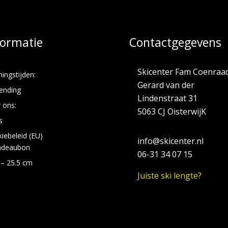
formatie
Contactgegevens
Skicenter Fam Coenraa
ingstijden:
Gerard van der
ending
Lindenstraat 31
 ons:
5063 CJ OisterwijK
s
iebeleid (EU)
info@skicenter.nl
adeaubon
06-31 34 07 15
 – 25.5 cm
Juiste ski lengte?