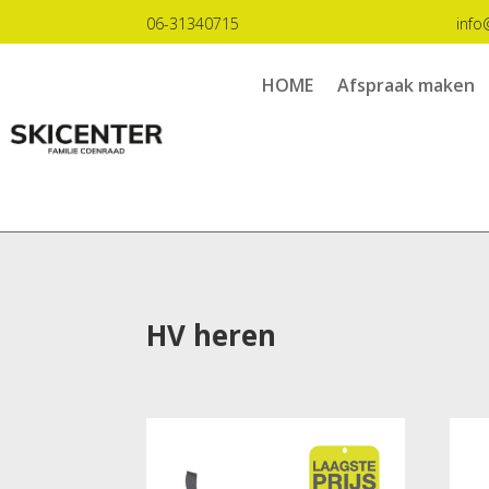
06-31340715
info
HOME
Afspraak maken
HV heren