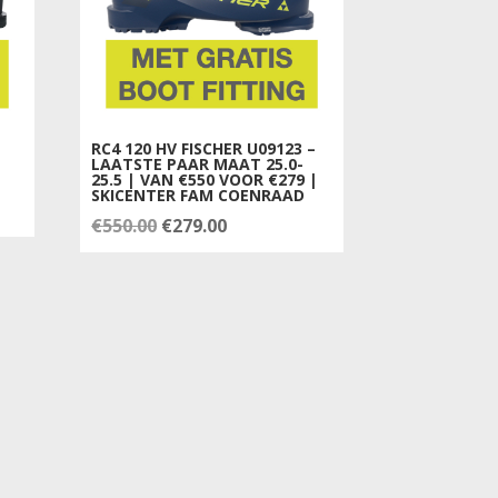
RC4 120 HV FISCHER U09123 –
LAATSTE PAAR MAAT 25.0-
25.5 | VAN €550 VOOR €279 |
SKICENTER FAM COENRAAD
Oorspronkelijke
Huidige
€
550.00
€
279.00
prijs
prijs
was:
is:
€550.00.
€279.00.