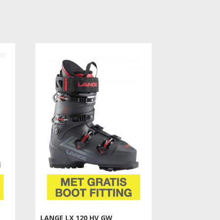
€419.00.
€199.00.
LANGE LX 120 HV GW