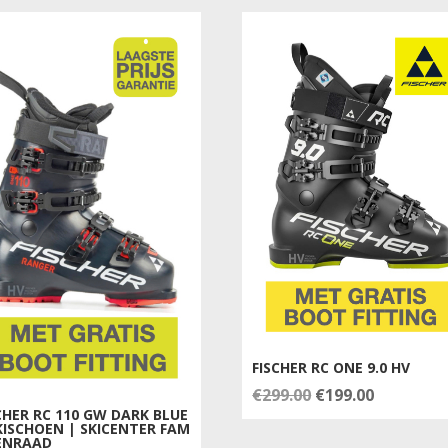
€349.00.
€259.00.
€499.00.
€449.00.
FISCHER RC ONE 9.0 HV
Oorspronkelijke
Huidige
€
299.00
€
199.00
CHER RC 110 GW DARK BLUE
prijs
prijs
KISCHOEN | SKICENTER FAM
ENRAAD
was:
is: