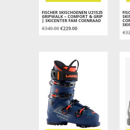
FISCHER SKISCHOENEN U21525
FIS
GRIPWALK – COMFORT & GRIP
SKI
| SKICENTER FAM COENRAAD
CO
SKI
Oorspronkelijke
Huidige
€
340.00
€
229.00
€
3
prijs
prijs
was:
is:
€340.00.
€229.00.