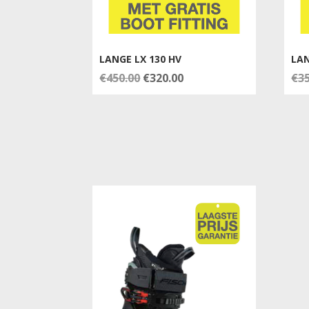
LANGE LX 130 HV
LAN
Oorspronkelijke
Huidige
€
450.00
€
320.00
€
3
prijs
prijs
was:
is:
€450.00.
€320.00.