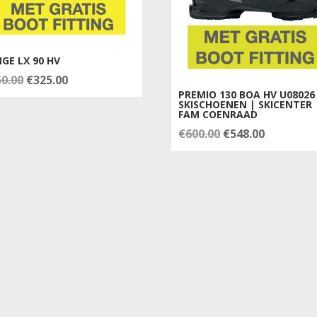
GE LX 90 HV
Oorspronkelijke
Huidige
50.00
€
325.00
PREMIO 130 BOA HV U08026
prijs
prijs
SKISCHOENEN | SKICENTER
FAM COENRAAD
was:
is:
Oorspronkelijke
Huidige
€
600.00
€
548.00
€350.00.
€325.00.
prijs
prijs
was:
is:
€600.00.
€548.00.