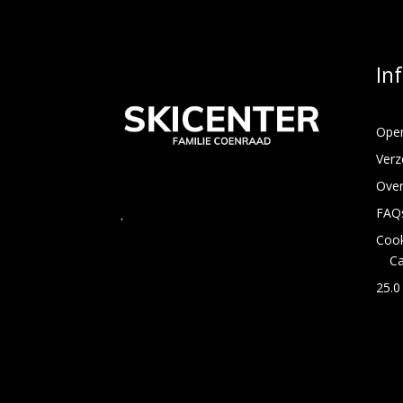
In
Open
Verz
Over
FAQ
.
Cook
C
25.0