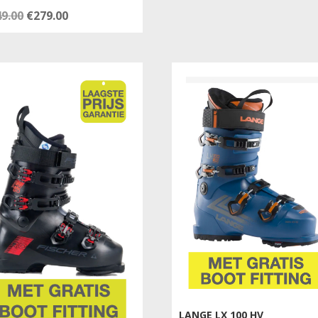
Oorspronkelijke
Huidige
49.00
€
279.00
€299.00.
€199.00.
prijs
prijs
was:
is:
€349.00.
€279.00.
LANGE LX 100 HV