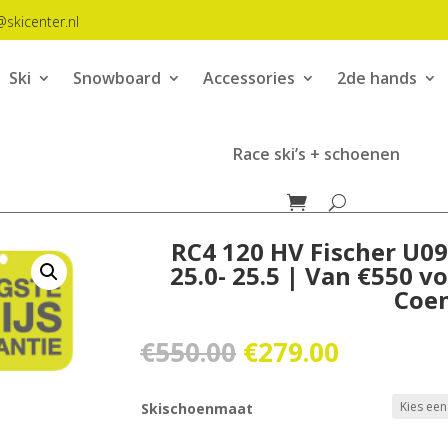
@skicenter.nl
Ski
Snowboard
Accessories
2de hands
Race ski’s + schoenen
RC4 120 HV Fischer U09
25.0- 25.5 | Van €550 v
Coe
Oorspronkelijk
Huidige
€
550.00
€
279.00
prijs
prijs
was:
is:
Skischoenmaat
€550.00.
€279.00.