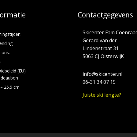
formatie
Contactgegevens
Skicenter Fam Coenraa
ingstijden:
Gerard van der
ending
Lindenstraat 31
 ons:
5063 CJ OisterwijK
s
iebeleid (EU)
info@skicenter.nl
adeaubon
06-31 34 07 15
 – 25.5 cm
Juiste ski lengte?