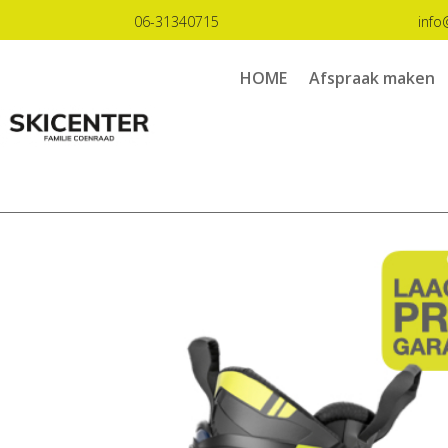
06-31340715
info
HOME
Afspraak maken