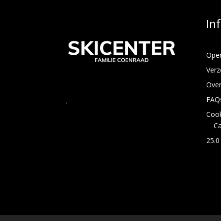
In
Open
Verz
Over
FAQ
.
Cook
C
25.0