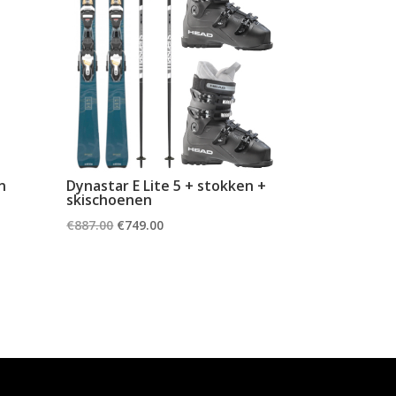
n
Dynastar E Lite 5 + stokken +
skischoenen
Oorspronkelijke
Huidige
€
887.00
€
749.00
prijs
prijs
was:
is:
€887.00.
€749.00.