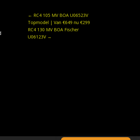
←
RC4 105 MV BOA U06523V
Topmodel | Van €649 nu €299
RC4 130 MV BOA Fischer
d
U06123V
→