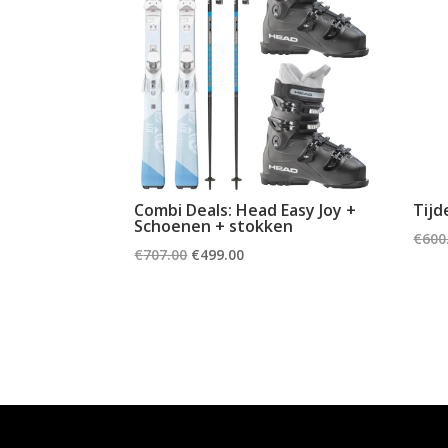
Combi Deals: Head Easy Joy +
Tijd
Schoenen + stokken
€
600
Oorspronkelijke
Huidige
€
707.00
€
499.00
prijs
prijs
was:
is:
€707.00.
€499.00.