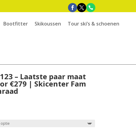
Bootfitter
Skikoussen
Tour ski’s & schoenen
123 – Laatste paar maat
oor €279 | Skicenter Fam
nraad
e