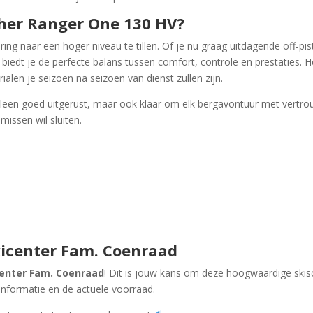
her Ranger One 130 HV?
ing naar een hoger niveau te tillen. Of je nu graag uitdagende off-pi
biedt je de perfecte balans tussen comfort, controle en prestaties.
ialen je seizoen na seizoen van dienst zullen zijn.
lleen goed uitgerust, maar ook klaar om elk bergavontuur met vertr
issen wil sluiten.
kicenter Fam. Coenraad
center Fam. Coenraad
! Dit is jouw kans om deze hoogwaardige ski
nformatie en de actuele voorraad.