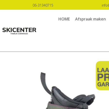
06-31340715
info
HOME
Afspraak maken