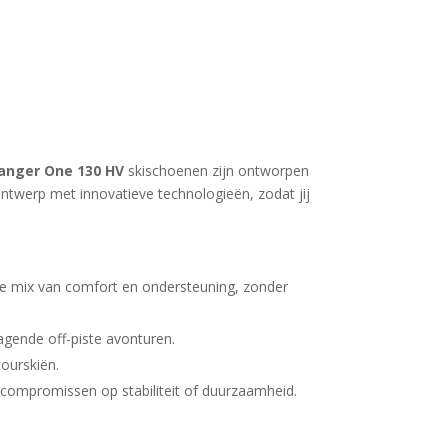
Ranger One 130 HV
skischoenen zijn ontworpen
ontwerp met innovatieve technologieën, zodat jij
ale mix van comfort en ondersteuning, zonder
dagende off-piste avonturen.
ourskiën.
r compromissen op stabiliteit of duurzaamheid.