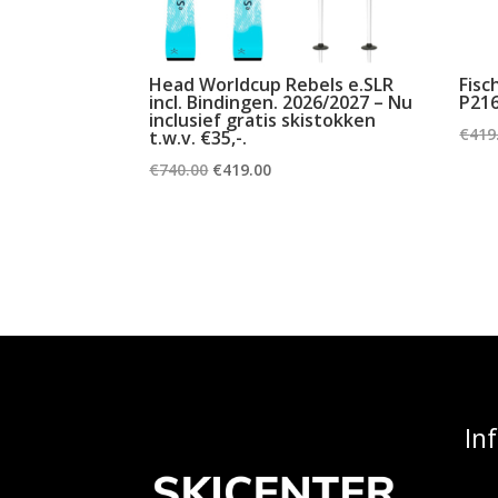
Head Worldcup Rebels e.SLR
Fisc
incl. Bindingen. 2026/2027 – Nu
P21
inclusief gratis skistokken
€
419
t.w.v. €35,-.
Oorspronkelijke
Huidige
€
740.00
€
419.00
prijs
prijs
was:
is:
€740.00.
€419.00.
In