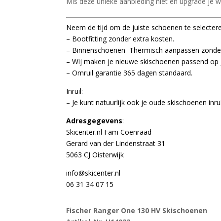
Mis deze unieke aanbieding niet en upgrade je w
Neem de tijd om de juiste schoenen te selecteren
– Bootfitting zonder extra kosten.
– Binnenschoenen Thermisch aanpassen zonder
– Wij maken je nieuwe skischoenen passend op je
– Omruil garantie 365 dagen standaard.
Inruil:
– Je kunt natuurlijk ook je oude skischoenen inrui
Adresgegevens
:
Skicenter.nl Fam Coenraad
Gerard van der Lindenstraat 31
5063 CJ Oisterwijk
info@skicenter.nl
06 31 34 07 15
Fischer Ranger One 130 HV Skischoenen