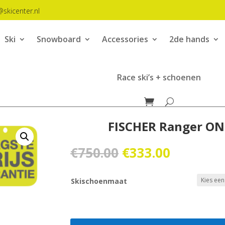
@skicenter.nl
Ski
Snowboard
Accessories
2de hands
Race ski’s + schoenen
FISCHER Ranger ON
Oorspronkelijk
Huidige
€
750.00
€
333.00
prijs
prijs
was:
is:
Skischoenmaat
€750.00.
€333.00.