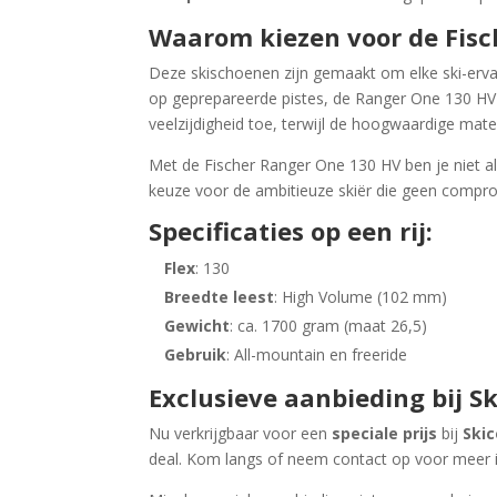
Waarom kiezen voor de Fisc
Deze skischoenen zijn gemaakt om elke ski-ervar
op geprepareerde pistes, de Ranger One 130 HV 
veelzijdigheid toe, terwijl de hoogwaardige mater
Met de Fischer Ranger One 130 HV ben je niet a
keuze voor de ambitieuze skiër die geen comprom
Specificaties op een rij:
Flex
: 130
Breedte leest
: High Volume (102 mm)
Gewicht
: ca. 1700 gram (maat 26,5)
Gebruik
: All-mountain en freeride
Exclusieve aanbieding bij S
Nu verkrijgbaar voor een
speciale prijs
bij
Ski
deal. Kom langs of neem contact op voor meer i