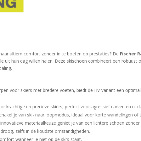
 naar ultiem comfort zonder in te boeten op prestaties? De
Fischer 
ale uit hun dag willen halen. Deze skischoen combineert een robuust 
daling.
rpen voor skiërs met bredere voeten, biedt de HV-variant een optim
 voor krachtige en precieze skiërs, perfect voor agressief carven en uit
hakel je van ski- naar loopmodus, ideaal voor korte wandelingen of t
’s innovatieve materiaalkeuze geniet je van een lichtere schoen zonde
 droog, zelfs in de koudste omstandigheden.
omfort wanneer je niet op de ski’s staat.