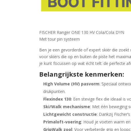
FISCHER Ranger ONE 130 HV Cola/Cola DYN
Met tour pin systeem
Ben je een gevorderde of expert skiër die zoekt
voor skiërs die op en buiten de piste het maxim
je kunt focussen op wat écht telt: de perfecte af
Belangrijkste kenmerken:
High Volume (HV) pasvorm
: Speciaal ontwo
drukpunten.
Flexindex 130
: Een stevige flex die ideaal is
Ski/Walk mechanisme
: Met één beweging sc
Lichtgewicht constructie
: Dankzij Fischer
Primaloft-voering
: Houd je voeten warm en
GripWalk zool
: Voor verbeterde grip en loopc