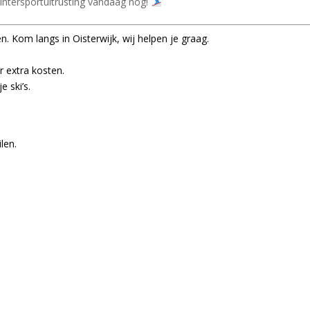
intersportuitrusting vandaag nog!
. Kom langs in Oisterwijk, wij helpen je graag.
 extra kosten.
 ski’s.
len.