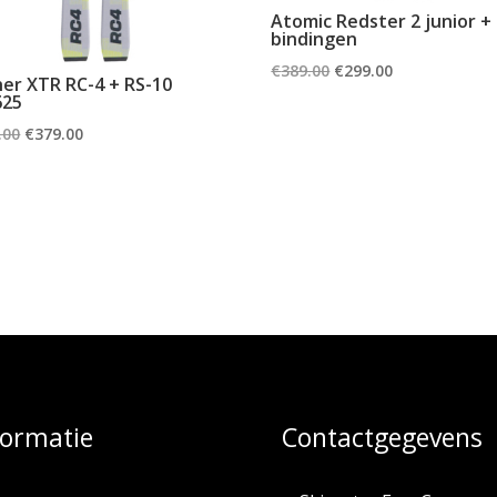
Atomic Redster 2 junior +
bindingen
Oorspronkelijke
Huidige
€
389.00
€
299.00
her XTR RC-4 + RS-10
prijs
prijs
625
was:
is:
Oorspronkelijke
Huidige
.00
€
379.00
€389.00.
€299.00.
prijs
prijs
was:
is:
€419.00.
€379.00.
formatie
Contactgegevens