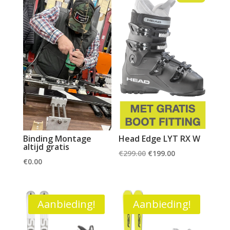
Binding Montage
Head Edge LYT RX W
altijd gratis
Oorspronkelijke
Huidige
€
299.00
€
199.00
€
0.00
prijs
prijs
was:
is:
€299.00.
€199.00.
Aanbieding!
Aanbieding!