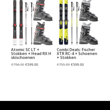
Atomic SC LT +
Combi Deals: Fischer
Stokken + Head RX H
XTR RC-4 + Schoenen
skischoenen
+ Stokken
Oorspronkelijke
Huidige
Oorspronkelijke
Huidige
€
796.00
€
599.00
€
755.00
€
599.00
prijs
prijs
prijs
prijs
was:
is:
was:
is:
€796.00.
€599.00.
€755.00.
€599.00.