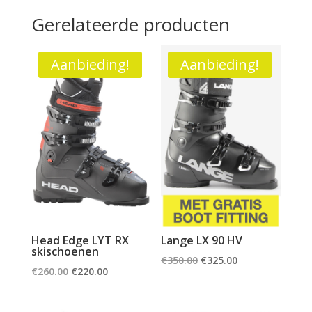
Gerelateerde producten
Aanbieding!
Aanbieding!
Head Edge LYT RX
Lange LX 90 HV
skischoenen
Oorspronkelijke
Huidige
€
350.00
€
325.00
Oorspronkelijke
Huidige
€
260.00
€
220.00
prijs
prijs
prijs
prijs
was:
is:
was:
is: