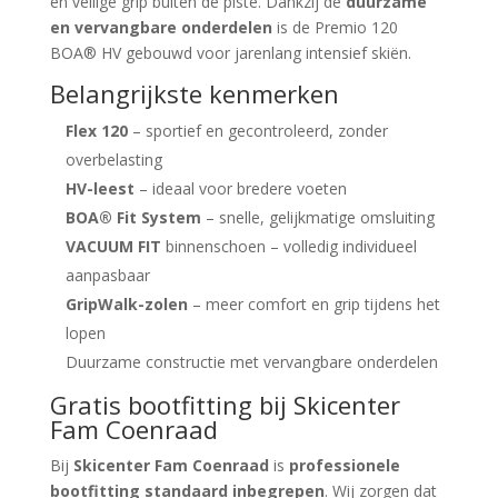
en veilige grip buiten de piste. Dankzij de
duurzame
en vervangbare onderdelen
is de Premio 120
BOA® HV gebouwd voor jarenlang intensief skiën.
Belangrijkste kenmerken
Flex 120
– sportief en gecontroleerd, zonder
overbelasting
HV-leest
– ideaal voor bredere voeten
BOA® Fit System
– snelle, gelijkmatige omsluiting
VACUUM FIT
binnenschoen – volledig individueel
aanpasbaar
GripWalk-zolen
– meer comfort en grip tijdens het
lopen
Duurzame constructie met vervangbare onderdelen
Gratis bootfitting bij Skicenter
Fam Coenraad
Bij
Skicenter Fam Coenraad
is
professionele
bootfitting standaard inbegrepen
. Wij zorgen dat