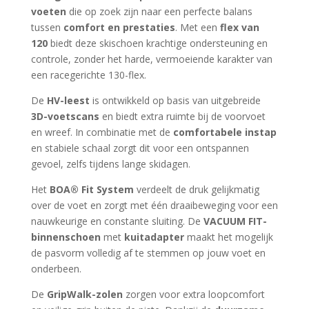
voeten
die op zoek zijn naar een perfecte balans
tussen
comfort en prestaties
. Met een
flex van
120
biedt deze skischoen krachtige ondersteuning en
controle, zonder het harde, vermoeiende karakter van
een racegerichte 130-flex.
De
HV-leest
is ontwikkeld op basis van uitgebreide
3D-voetscans
en biedt extra ruimte bij de voorvoet
en wreef. In combinatie met de
comfortabele instap
en stabiele schaal zorgt dit voor een ontspannen
gevoel, zelfs tijdens lange skidagen.
Het
BOA® Fit System
verdeelt de druk gelijkmatig
over de voet en zorgt met één draaibeweging voor een
nauwkeurige en constante sluiting. De
VACUUM FIT-
binnenschoen
met
kuitadapter
maakt het mogelijk
de pasvorm volledig af te stemmen op jouw voet en
onderbeen.
De
GripWalk-zolen
zorgen voor extra loopcomfort