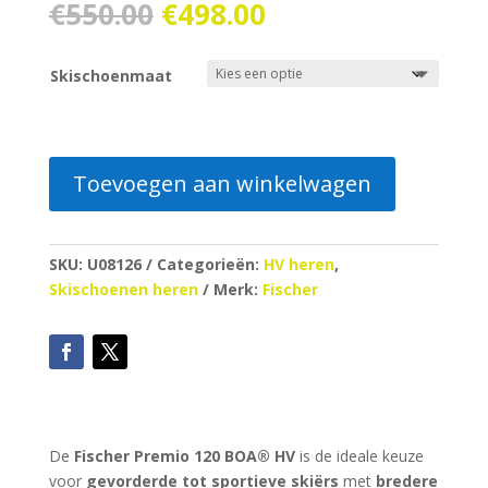
Oorspronkelijke
Huidige
€
550.00
€
498.00
prijs
prijs
was:
is:
Skischoenmaat
€550.00.
€498.00.
Toevoegen aan winkelwagen
SKU:
U08126
Categorieën:
HV heren
,
Skischoenen heren
Merk:
Fischer
De
Fischer Premio 120 BOA® HV
is de ideale keuze
voor
gevorderde tot sportieve skiërs
met
bredere