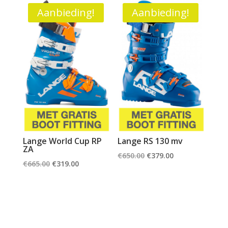
€350.00.
€325.00.
€260.00.
€220.00.
Aanbieding!
Aanbieding!
Lange World Cup RP
Lange RS 130 mv
ZA
Oorspronkelijke
Huidige
€
650.00
€
379.00
Oorspronkelijke
Huidige
€
665.00
€
319.00
prijs
prijs
prijs
prijs
was:
is:
was:
is:
€650.00.
€379.00.
€665.00.
€319.00.