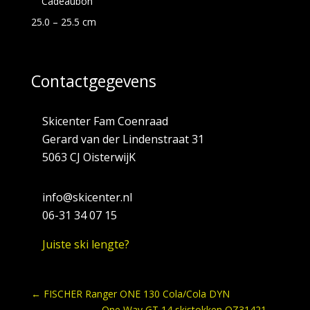
Cadeaubon
25.0 – 25.5 cm
Contactgegevens
Skicenter Fam Coenraad
Gerard van der Lindenstraat 31
5063 CJ OisterwijK
info@skicenter.nl
06-31 34 07 15
Juiste ski lengte?
←
FISCHER Ranger ONE 130 Cola/Cola DYN
One Way GT 14 skistokken OZ31421
→