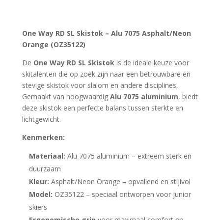
One Way RD SL Skistok – Alu 7075 Asphalt/Neon
Orange (OZ35122)
De
One Way RD SL Skistok
is de ideale keuze voor
skitalenten die op zoek zijn naar een betrouwbare en
stevige skistok voor slalom en andere disciplines.
Gemaakt van hoogwaardig
Alu 7075 aluminium
, biedt
deze skistok een perfecte balans tussen sterkte en
lichtgewicht.
Kenmerken:
Materiaal:
Alu 7075 aluminium – extreem sterk en
duurzaam
Kleur:
Asphalt/Neon Orange – opvallend en stijlvol
Model:
OZ35122 – speciaal ontworpen voor junior
skiërs
Ergonomische grip
voor maximaal comfort en