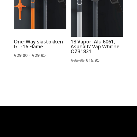
One-Way skistokken
18 Vapor, Alu 6061,
GT-16 Flame
Asphalt/ Vap Whithe
OZ31821
Prijsklasse:
€
29.00
-
€
29.95
Oorspronkelijke
Huidige
€
32.95
€
19.95
€29.00
prijs
prijs
tot
was:
is:
€29.95
€32.95.
€19.95.