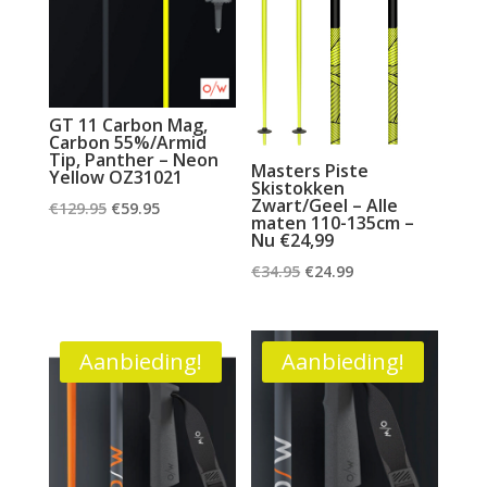
GT 11 Carbon Mag,
Carbon 55%/Armid
Tip, Panther – Neon
Masters Piste
Yellow OZ31021
Skistokken
Zwart/Geel – Alle
Oorspronkelijke
Huidige
€
129.95
€
59.95
maten 110-135cm –
prijs
prijs
Nu €24,99
was:
is:
Oorspronkelijke
Huidige
€
34.95
€
24.99
€129.95.
€59.95.
prijs
prijs
was:
is:
€34.95.
€24.99.
Aanbieding!
Aanbieding!