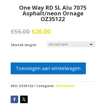
One Way RD SL Alu 7075
Asphalt/neon Ornage
OZ35122
Oorspronkelijke
Huidige
€
55.00
€
26.00
prijs
prijs
was:
is:
Skistok lengte:
€55.00.
€26.00.
Toevoegen aan winkelwagen
SKU:
OZ35122
Categorie:
Skistokken