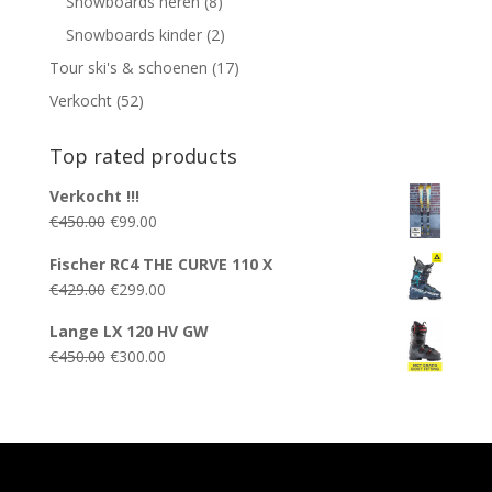
Snowboards heren
(8)
Snowboards kinder
(2)
Tour ski's & schoenen
(17)
Verkocht
(52)
Top rated products
Verkocht !!!
Oorspronkelijke
Huidige
€
450.00
€
99.00
prijs
prijs
Fischer RC4 THE CURVE 110 X
was:
is:
Oorspronkelijke
Huidige
€
429.00
€
299.00
€450.00.
€99.00.
prijs
prijs
Lange LX 120 HV GW
was:
is:
Oorspronkelijke
Huidige
€
450.00
€
300.00
€429.00.
€299.00.
prijs
prijs
was:
is:
€450.00.
€300.00.