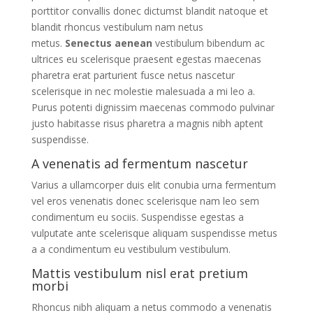
porttitor convallis donec dictumst blandit natoque et
blandit rhoncus vestibulum nam netus
metus.
Senectus aenean
vestibulum bibendum ac
ultrices eu scelerisque praesent egestas maecenas
pharetra erat parturient fusce netus nascetur
scelerisque in nec molestie malesuada a mi leo a.
Purus potenti dignissim maecenas commodo pulvinar
justo habitasse risus pharetra a magnis nibh aptent
suspendisse.
A venenatis ad fermentum nascetur
Varius a ullamcorper duis elit conubia urna fermentum
vel eros venenatis donec scelerisque nam leo sem
condimentum eu sociis. Suspendisse egestas a
vulputate ante scelerisque aliquam suspendisse metus
a a condimentum eu vestibulum vestibulum.
Mattis vestibulum nisl erat pretium
morbi
Rhoncus nibh aliquam a netus commodo a venenatis