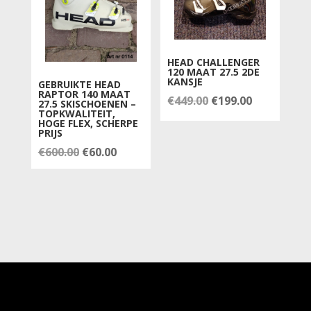
HEAD CHALLENGER
120 MAAT 27.5 2DE
KANSJE
GEBRUIKTE HEAD
RAPTOR 140 MAAT
Oorspronkelijke
Huidige
€
449.00
€
199.00
27.5 SKISCHOENEN –
TOPKWALITEIT,
prijs
prijs
HOGE FLEX, SCHERPE
PRIJS
was:
is:
Oorspronkelijke
Huidige
€
600.00
€
60.00
€449.00.
€199.00.
prijs
prijs
was:
is:
€600.00.
€60.00.