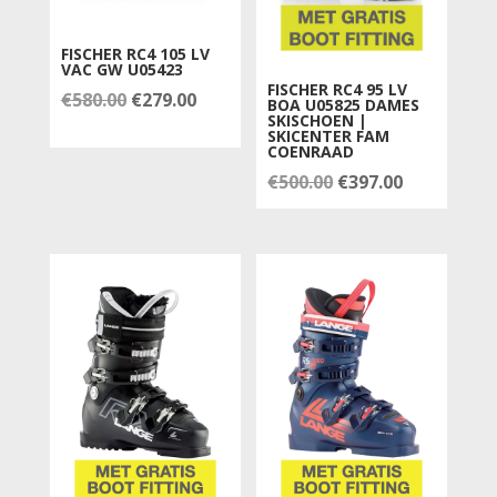
FISCHER RC4 105 LV
VAC GW U05423
FISCHER RC4 95 LV
Oorspronkelijke
Huidige
€
580.00
€
279.00
BOA U05825 DAMES
SKISCHOEN |
prijs
prijs
SKICENTER FAM
COENRAAD
was:
is:
Oorspronkelijke
Huidige
€
500.00
€
397.00
€580.00.
€279.00.
prijs
prijs
was:
is:
€500.00.
€397.00.