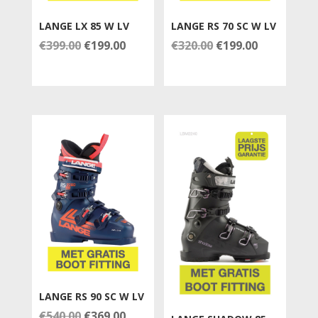
LANGE LX 85 W LV
LANGE RS 70 SC W LV
Oorspronkelijke
Huidige
Oorspronkelijke
Huidige
€
399.00
€
199.00
€
320.00
€
199.00
prijs
prijs
prijs
prijs
was:
is:
was:
is:
€399.00.
€199.00.
€320.00.
€199.00.
LANGE RS 90 SC W LV
Oorspronkelijke
Huidige
€
540.00
€
369.00