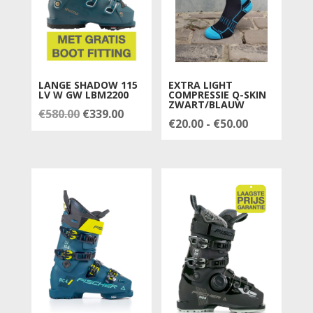
LANGE SHADOW 115
EXTRA LIGHT
LV W GW LBM2200
COMPRESSIE Q-SKIN
ZWART/BLAUW
Oorspronkelijke
Huidige
€
580.00
€
339.00
Prijsklasse:
€
20.00
-
€
50.00
prijs
prijs
€20.00
was:
is:
tot
€580.00.
€339.00.
€50.00