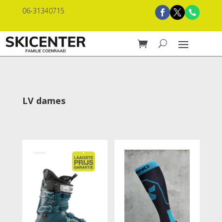
06-31340715
LV dames