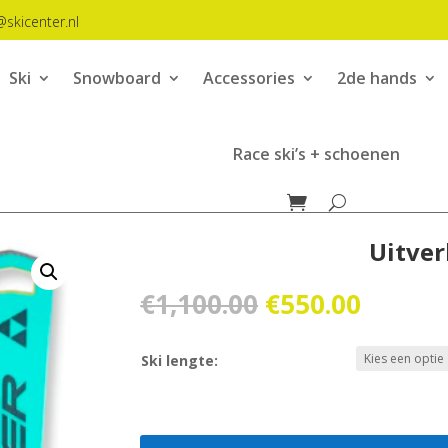
@skicenter.nl
Ski
Snowboard
Accessories
2de hands
Race ski’s + schoenen
Uitver
Oorspronkelij
Huidig
€
1,100.00
€
550.00
prijs
prijs
was:
is:
Ski lengte:
€1,100.00.
€550.0