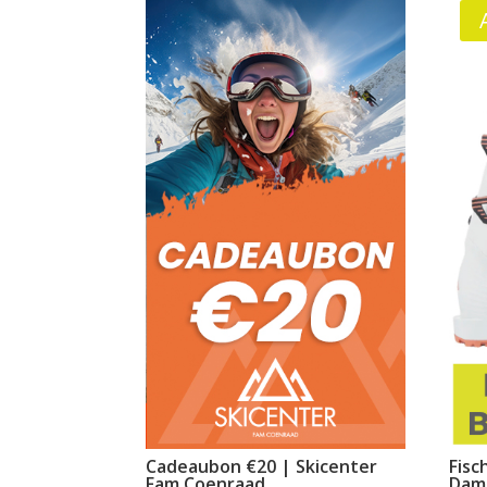
Cadeaubon €20 | Skicenter
Fisc
Fam Coenraad
Dame