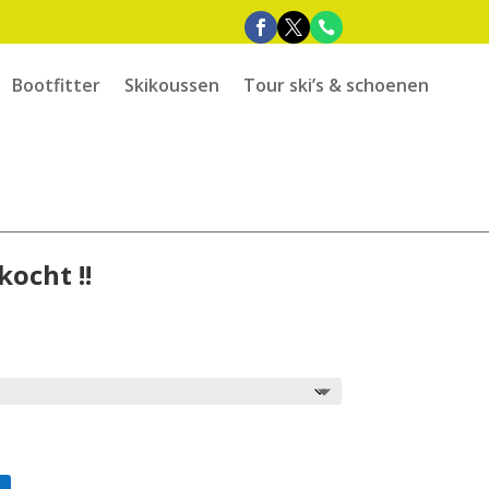
Bootfitter
Skikoussen
Tour ski’s & schoenen
kocht !!
ke
e
0.