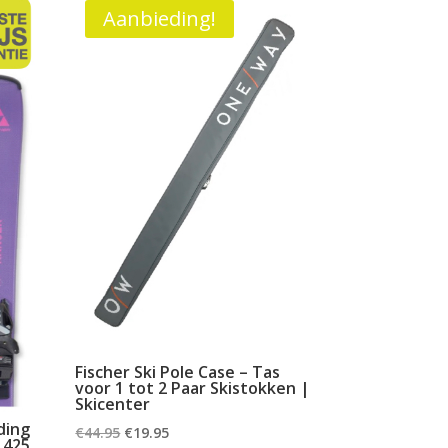
Aanbieding!
Fischer Ski Pole Case – Tas
voor 1 tot 2 Paar Skistokken |
Skicenter
nding
Oorspronkelijke
Huidige
€
44.95
€
19.95
1425