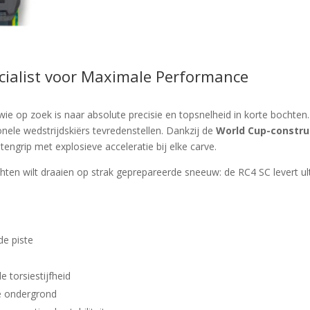
cialist voor Maximale Performance
wie op zoek is naar absolute precisie en topsnelheid in korte bochten.
onele wedstrijdskiërs tevredenstellen. Dankzij de
World Cup-constru
ngrip met explosieve acceleratie bij elke carve.
ochten wilt draaien op strak geprepareerde sneeuw: de RC4 SC levert ult
de piste
 torsiestijfheid
ge ondergrond