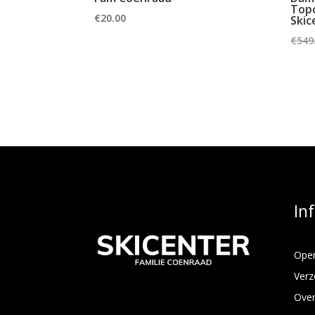
Top
€
20.00
Skic
€
549
In
Open
Verz
Over