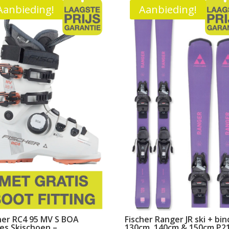
Aanbieding!
Aanbieding!
her RC4 95 MV S BOA
Fischer Ranger JR ski + bi
s Skischoen –
130cm, 140cm & 150cm P2