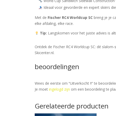
World Cup Sandwich Sidewall Construction v
Ideaal voor gevorderde en expert skiërs die
Met de
Fischer RC4 Worldcup SC
breng je je c
elke afdaling, elke race.
Tip:
Langskomen voor het juiste advies is alti
Ontdek de Fischer RC4 Worldcup SC: dé slalom-sp
Skicenter.nl.
beoordelingen
Wees de eerste om “Uitverkocht !!” te beoordele
Je moet
ingelogd zijn
om een beoordeling te pla
Gerelateerde producten