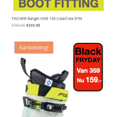
FISCHER Ranger ONE 130 Cola/Cola DYN
Oorspronkelijke
Huidige
€
750.00
€
333.00
prijs
prijs
was:
is:
€750.00.
€333.00.
Aanbieding!