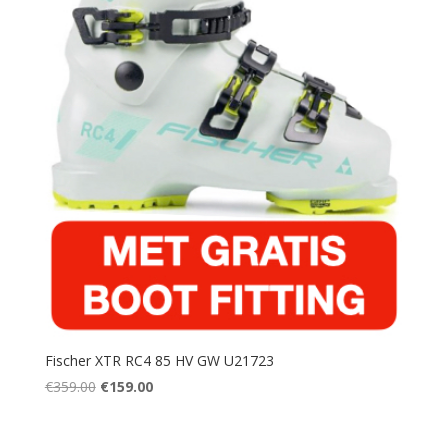
Fischer XTR RC4 85 HV GW U21723
Oorspronkelijke
Huidige
€
359.00
€
159.00
prijs
prijs
was:
is: