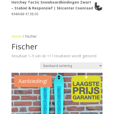
Hatchey Tactic Snowboardbindingen Zwart
was:
is:
– Stabiel & Responsief | Skicenter Coenraad
€250.00.
€151.00.
Oorspronkelijke
Huidige
€
169.00
€
138.00
prijs
prijs
was:
is:
€169.00.
€138.00.
Home
/ Fischer
Fischer
Resultaat 1–9 van de 117 resultaten wordt getoond
Aanbieding!