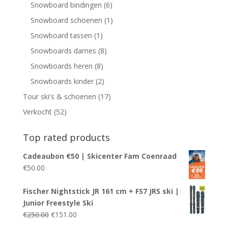
Snowboard bindingen
(6)
Snowboard schoenen
(1)
Snowboard tassen
(1)
Snowboards dames
(8)
Snowboards heren
(8)
Snowboards kinder
(2)
Tour ski's & schoenen
(17)
Verkocht
(52)
Top rated products
Cadeaubon €50 | Skicenter Fam Coenraad
€
50.00
Fischer Nightstick JR 161 cm + FS7 JRS ski |
Junior Freestyle Ski
Oorspronkelijke
Huidige
€
250.00
€
151.00
prijs
prijs