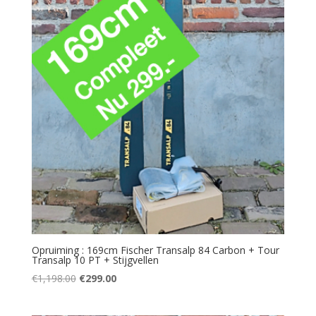
Opruiming : 169cm Fischer Transalp 84 Carbon + Tour
Transalp 10 PT + Stijgvellen
Oorspronkelijke
Huidige
€
1,198.00
€
299.00
prijs
prijs
was:
is: