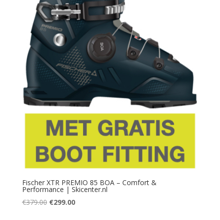
Fischer XTR PREMIO 85 BOA – Comfort &
Performance | Skicenter.nl
Oorspronkelijke
Huidige
€
379.00
€
299.00
prijs
prijs