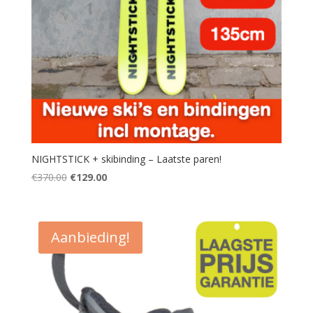
NIGHTSTICK + skibinding – Laatste paren!
Oorspronkelijke
Huidige
€
370.00
€
129.00
prijs
prijs
was:
is:
€370.00.
€129.00.
Aanbieding!