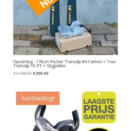
Opruiming : 176cm Fischer Transalp 84 Carbon + Tour
Transalp 10 PT + Stijgvellen
Oorspronkelijke
Huidige
€
1,198.00
€
299.00
prijs
prijs
was:
is:
€1,198.00.
€299.00.
Aanbieding!