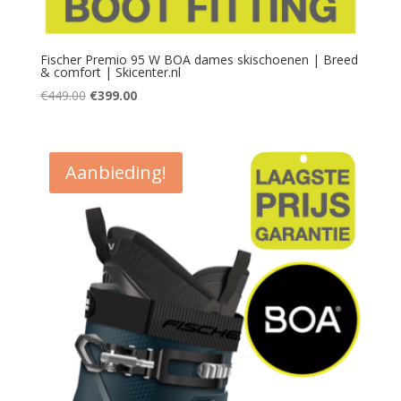
Fischer Premio 95 W BOA dames skischoenen | Breed
& comfort | Skicenter.nl
Oorspronkelijke
Huidige
€
449.00
€
399.00
prijs
prijs
was:
is:
€449.00.
€399.00.
Aanbieding!