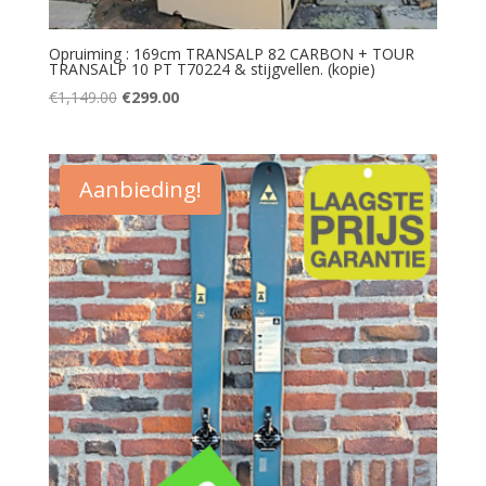
Opruiming : 169cm TRANSALP 82 CARBON + TOUR
TRANSALP 10 PT T70224 & stijgvellen. (kopie)
Oorspronkelijke
Huidige
€
1,149.00
€
299.00
prijs
prijs
was:
is:
€1,149.00.
€299.00.
Aanbieding!