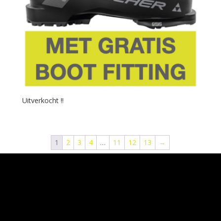
Uitverkocht !!
1
2
3
4
…
11
12
13
→