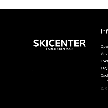
In
Open
Verz
Over
FAQ
.
Cook
C
25.0