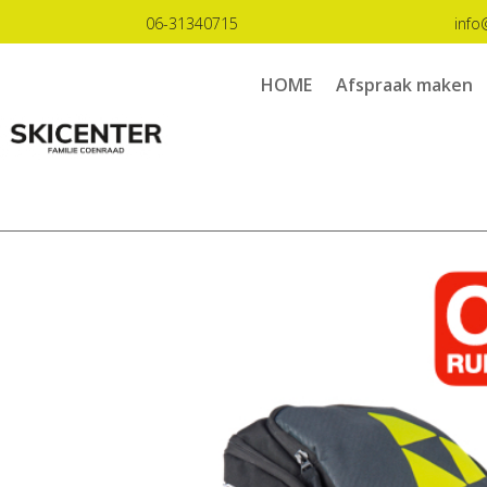
06-31340715
info
HOME
Afspraak maken