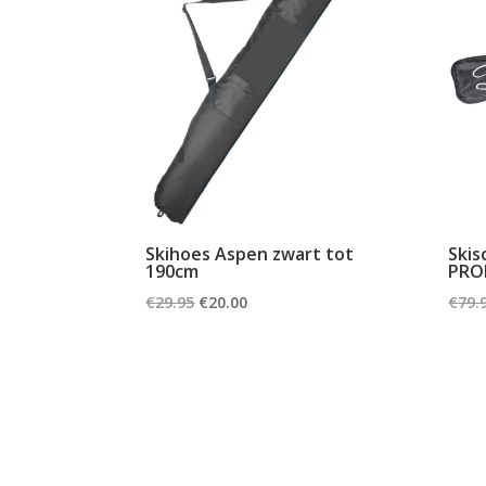
Skihoes Aspen zwart tot
Skis
190cm
PRO
Oorspronkelijke
Huidige
€
29.95
€
20.00
€
79.
prijs
prijs
was:
is:
€29.95.
€20.00.