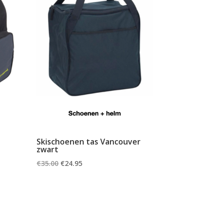
Skischoenen tas Vancouver
zwart
Oorspronkelijke
Huidige
€
35.00
€
24.95
prijs
prijs
was:
is:
€35.00.
€24.95.