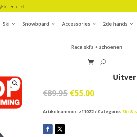
@skicenter.nl
Ski
Snowboard
Accessories
2de hands
Race ski’s + schoenen
Uitver
Oorspronkelijke
Huidige
€
89.95
€
55.00
prijs
prijs
was:
is:
€89.95.
€55.00.
Artikelnummer:
z11022
Categorie:
Ski & 