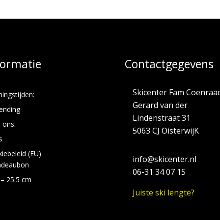
formatie
Contactgegevens
Skicenter Fam Coenraa
ingstijden:
Gerard van der
ending
Lindenstraat 31
 ons:
5063 CJ OisterwijK
s
iebeleid (EU)
info@skicenter.nl
adeaubon
06-31 34 07 15
 – 25.5 cm
Juiste ski lengte?