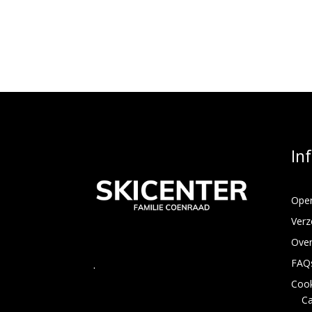
In
Open
Verz
Over
FAQ
.
Cook
C