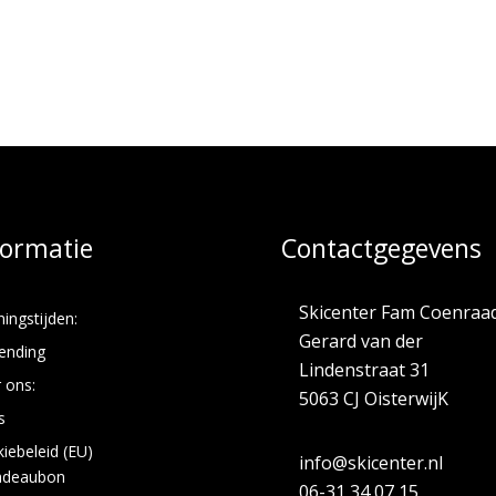
€299.00
tot
€399.00
formatie
Contactgegevens
Skicenter Fam Coenraa
ingstijden:
Gerard van der
ending
Lindenstraat 31
 ons:
5063 CJ OisterwijK
s
iebeleid (EU)
info@skicenter.nl
adeaubon
06-31 34 07 15