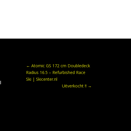
←
Atomic GS 172 cm Doubledeck
Radius 16.5 – Refurbished Race
Ski | Skicenter.nl
d
Uitverkocht !!
→