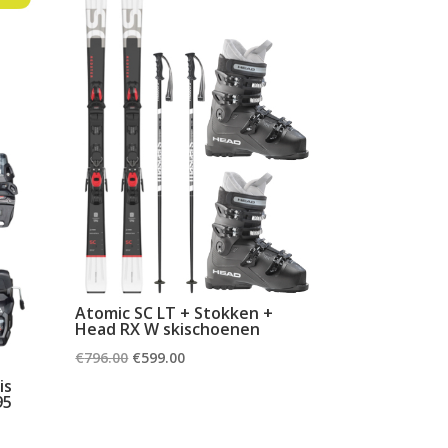
Atomic SC LT + Stokken +
Head RX W skischoenen
Oorspronkelijke
Huidige
€
796.00
€
599.00
prijs
prijs
is
95
was:
is:
€796.00.
€599.00.