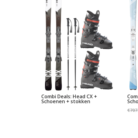
Combi Deals: Head CX +
Comb
Schoenen + stokken
Sch
€
707