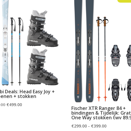
i Deals: Head Easy Joy +
oenen + stokken
Oorspronkelijke
Huidige
.00
€
499.00
Fischer XTR Ranger 84 +
prijs
prijs
bindingen & Tijdelijk: Grat
One Way stokken twv 89.
was:
is:
Prijsklasse:
€
299.00
-
€
399.00
€707.00.
€499.00.