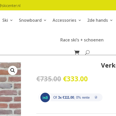
@skicenter.nl
Ski
Snowboard
Accessories
2de hands
Race ski’s + schoenen
Verk
Oorspronkelijk
Huidige
€
735.00
€
333.00
prijs
prijs
was:
is:
€735.00.
€333.00.
Of
3x €111.00
, 0% rente