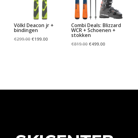
Völkl Deacon jr +
Combi Deals: Blizzard
bindingen
WCR + Schoenen +
stokken
Oorspronkelijke
Huidige
€
299.00
€
199.00
Oorspronkelijke
Huidige
€
819.00
€
499.00
prijs
prijs
prijs
prijs
was:
is:
was:
is:
€299.00.
€199.00.
€819.00.
€499.00.