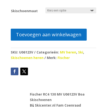
prijs
prijs
was:
is:
Skischoenmaat
€750.00.
€379.00.
Toevoegen aan winkelwagen
SKU:
U06123V
Categorieën:
MV heren
,
Ski
,
Skischoenen heren
Merk:
Fischer
Fischer RC4 130 MV U06123V Boa
Skischoenen
Bij Skicenter.nl Fam Coenraad