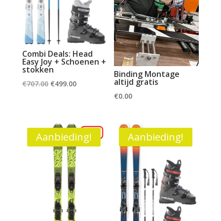
Combi Deals: Head
Easy Joy + Schoenen +
stokken
Binding Montage
altijd gratis
Oorspronkelijke
Huidige
€
707.00
€
499.00
prijs
prijs
€
0.00
was:
is:
€707.00.
€499.00.
Aanbieding!
Aanbieding!