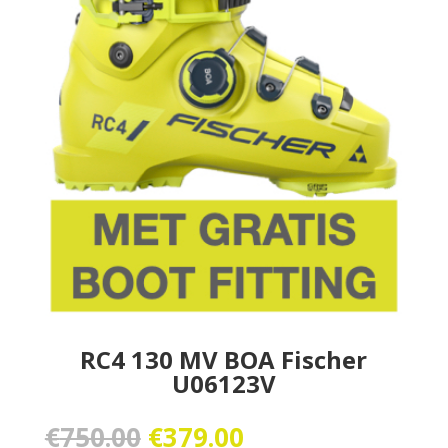
RC4 130 MV BOA Fischer
U06123V
Oorspronkelijke
Huidige
€
750.00
€
379.00