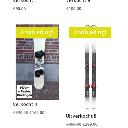
Verkocht..
Verkocht !!
€
90.00
€
100.00
Aanbieding!
Aanbieding!
Verkocht !!
Oorspronkelijke
Huidige
€
399.00
€
165.00
Uitverkocht !!
prijs
prijs
Oorspronkelijke
Huidige
€
489.00
€
299.00
was:
is: