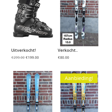
Uitverkocht!
Verkocht..
Oorspronkelijke
Huidige
€
299.00
€
199.00
€
80.00
prijs
prijs
was:
is:
€299.00.
€199.00.
Aanbieding!