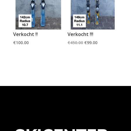
Verkocht !!
Verkocht !!!
Oorspronkelijke
Huidige
€
100.00
€
450.00
€
99.00
prijs
prijs
was:
is:
€450.00.
€99.00.