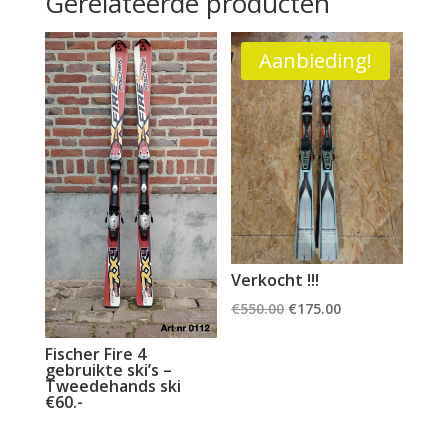
Gerelateerde producten
Aanbieding!
Verkocht !!!
Oorspronkelijke
Huidige
€
550.00
€
175.00
prijs
prijs
Fischer Fire 4
was:
is:
gebruikte ski’s –
Tweedehands ski
€550.00.
€175.00.
€60.-