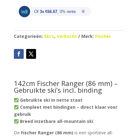
was:
is:
€600.00.
€200.00.
Of
3x €66.67
, 0% rente
Categorieën:
Ski's
,
Verkocht
Merk:
Fischer
142cm Fischer Ranger (86 mm) –
Gebruikte ski’s incl. binding
Gebruikte ski in nette staat
Compleet met bindingen – direct klaar voor
gebruik
Breed inzetbare all-mountain ski
De
Fischer Ranger (86 mm)
is een sportieve all-