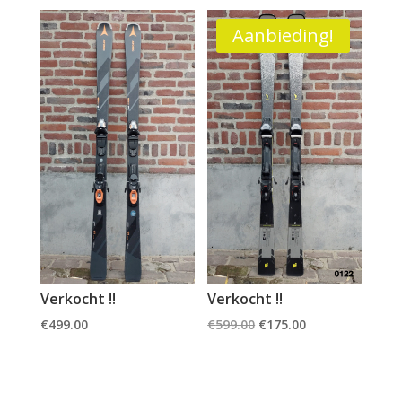
Aanbieding!
Verkocht !!
Verkocht !!
Oorspronkelijke
Huidige
€
499.00
€
599.00
€
175.00
prijs
prijs
was:
is:
€599.00.
€175.00.