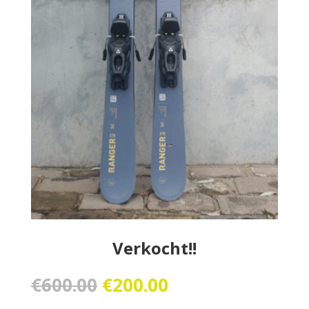
Verkocht!!
Oorspronkelijke
Huidige
€
600.00
€
200.00
prijs
prijs