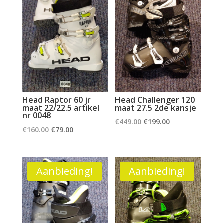
Head Raptor 60 jr
Head Challenger 120
maat 22/22.5 artikel
maat 27.5 2de kansje
nr 0048
Oorspronkelijke
Huidige
€
449.00
€
199.00
Oorspronkelijke
Huidige
€
160.00
€
79.00
prijs
prijs
prijs
prijs
was:
is:
was:
is:
€449.00.
€199.00.
€160.00.
€79.00.
Aanbieding!
Aanbieding!