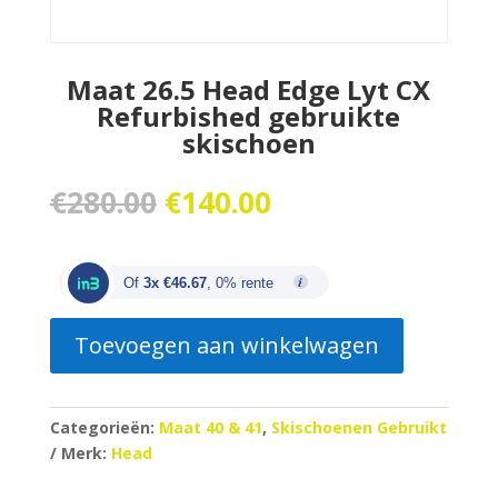
Maat 26.5 Head Edge Lyt CX
Refurbished gebruikte
skischoen
Oorspronkelijke
Huidige
€
280.00
€
140.00
prijs
prijs
was:
is:
€280.00.
€140.00.
Of
3x €46.67
, 0% rente
Toevoegen aan winkelwagen
Categorieën:
Maat 40 & 41
,
Skischoenen Gebruikt
Merk:
Head