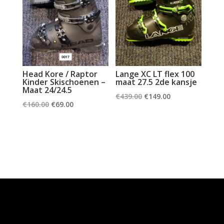
Head Kore / Raptor
Lange XC LT flex 100
Kinder Skischoenen –
maat 27.5 2de kansje
Maat 24/24.5
Oorspronkelijke
Huidige
€
439.00
€
149.00
Oorspronkelijke
Huidige
€
160.00
€
69.00
prijs
prijs
prijs
prijs
was:
is:
was:
is:
€439.00.
€149.00.
€160.00.
€69.00.