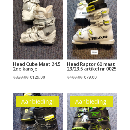
Head Cube Maat 24.5
Head Raptor 60 maat
2de kansje
23/23.5 artikel nr 0025
Oorspronkelijke
Huidige
Oorspronkelijke
Huidige
€
329.00
€
129.00
€
160.00
€
79.00
prijs
prijs
prijs
prijs
was:
is:
was:
is:
€329.00.
€129.00.
€160.00.
€79.00.
Aanbieding!
Aanbieding!