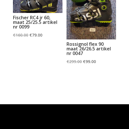
Fischer RC4 jr 60,
maat 25/25.5 artikel
nr 0099
Oorspronkelijke
Huidige
€
160.00
€
79.00
prijs
prijs
Rossignol flex 90
maat 26/26.5 artikel
was:
is:
nr 0047
€160.00.
€79.00.
Oorspronkelijke
Huidige
€
299.00
€
99.00
prijs
prijs
was:
is:
€299.00.
€99.00.