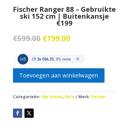
Fischer Ranger 88 – Gebruikte
ski 152 cm | Buitenkansje
€199
Oorspronkelijke
Huidige
€
599.00
€
199.00
prijs
prijs
was:
is:
€599.00.
€199.00.
Of
3x €66.33
, 0% rente
Toevoegen aan winkelwagen
Categorieën:
2de hands
,
Ski's
Merk:
Fischer