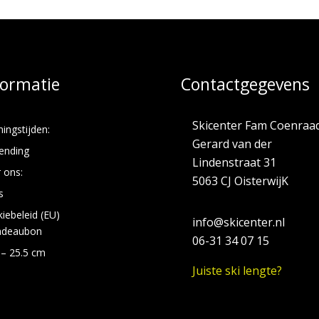
formatie
Contactgegevens
Skicenter Fam Coenraa
ingstijden:
Gerard van der
ending
Lindenstraat 31
 ons:
5063 CJ OisterwijK
s
iebeleid (EU)
info@skicenter.nl
adeaubon
06-31 34 07 15
 – 25.5 cm
Juiste ski lengte?