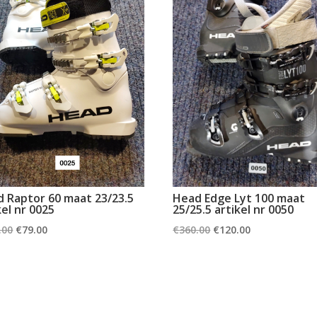
 Raptor 60 maat 23/23.5
Head Edge Lyt 100 maat
kel nr 0025
25/25.5 artikel nr 0050
Oorspronkelijke
Huidige
Oorspronkelijke
Huidige
.00
€
79.00
€
360.00
€
120.00
prijs
prijs
prijs
prijs
was:
is:
was:
is:
€160.00.
€79.00.
€360.00.
€120.00.