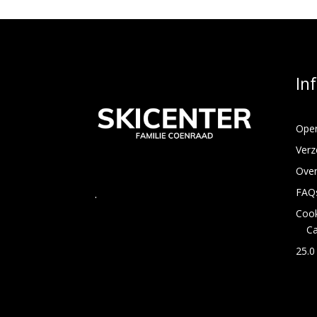
In
Open
Verz
Over
FAQ
.
Cook
C
25.0