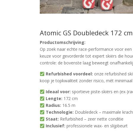
Atomic GS Doubledeck 172 cm 
Productomschrijving:
Op zoek naar echte race-performance voor een 
keuze voor gevorderde tot expert skiërs die houde
controle: de bovenste laag beweegt onafhankelij
Refurbished voordeel:
onze refurbished ski’
koop je topkwaliteit zonder risico, mét minimaa
Ideaal voor:
sportieve piste-skiërs en (ex-)ra
Lengte:
172 cm
Radius:
16.5 m
Technologie:
Doubledeck – maximale krachto
Staat:
Refurbished – zeer nette conditie
Inclusief:
professionele wax- en slijpbeurt