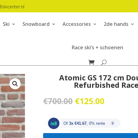
@skicenter.nl
Ski
Snowboard
Accessories
2de hands
Race ski’s + schoenen
Atomic GS 172 cm Dou
Refurbished Race 
Oorspronkelijk
Huidige
€
700.00
€
125.00
prijs
prijs
was:
is:
€700.00.
€125.00.
Of
3x €41.67
, 0% rente