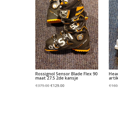
Rossignol Sensor Blade Flex 90
Head
maat 27.5 2de kansje
arti
Oorspronkelijke
Huidige
€
379.00
€
129.00
€
160
prijs
prijs
was:
is:
€379.00.
€129.00.