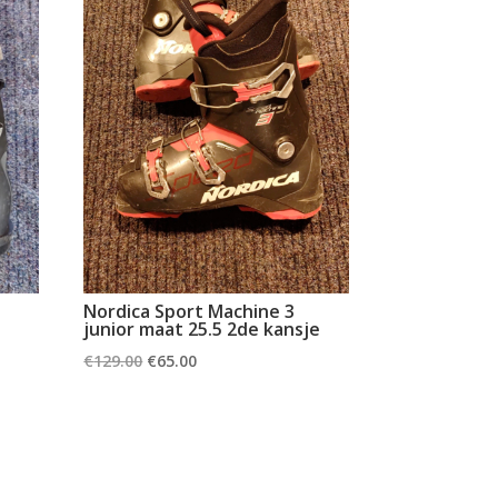
Nordica Sport Machine 3
junior maat 25.5 2de kansje
Oorspronkelijke
Huidige
€
129.00
€
65.00
prijs
prijs
was:
is:
€129.00.
€65.00.