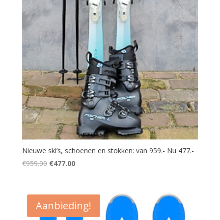
Nieuwe ski’s, schoenen en stokken: van 959.- Nu 477.-
Oorspronkelijke
Huidige
€
959.00
€
477.00
prijs
prijs
was:
is:
€959.00.
€477.00.
Aanbieding!