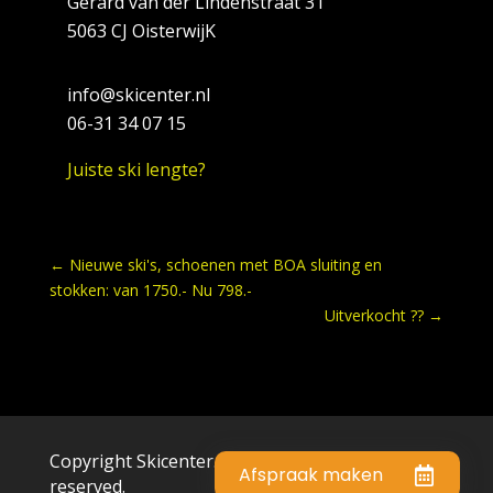
Gerard van der Lindenstraat 31
5063 CJ OisterwijK
info@skicenter.nl
06-31 34 07 15
Juiste ski lengte?
←
Nieuwe ski's, schoenen met BOA sluiting en
stokken: van 1750.- Nu 798.-
Uitverkocht ??
→
Copyright Skicenter.nl © 2023 . All rights
Afspraak maken
reserved.