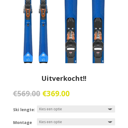
Uitverkocht!!
Oorspronkelijke
Huidige
€
569.00
€
369.00
prijs
prijs
was:
is:
Ski lengte:
€569.00.
€369.00.
Montage