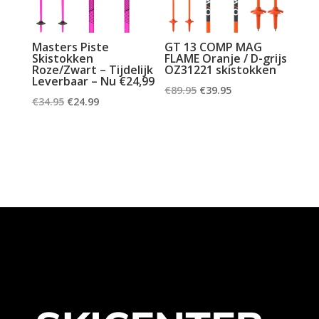
Masters Piste
GT 13 COMP MAG
Skistokken
FLAME Oranje / D-grijs
Roze/Zwart – Tijdelijk
OZ31221 skistokken
Leverbaar – Nu €24,99
Oorspronkelijke
Huidige
€
89.95
€
39.95
Oorspronkelijke
Huidige
€
34.95
€
24.99
prijs
prijs
prijs
prijs
was:
is:
was:
is:
€89.95.
€39.95.
€34.95.
€24.99.