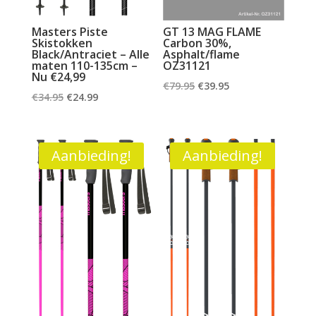
Masters Piste
GT 13 MAG FLAME
Skistokken
Carbon 30%,
Black/Antraciet – Alle
Asphalt/flame
maten 110-135cm –
OZ31121
Nu €24,99
Oorspronkelijke
Huidige
€
79.95
€
39.95
Oorspronkelijke
Huidige
€
34.95
€
24.99
prijs
prijs
prijs
prijs
was:
is:
was:
is:
€79.95.
€39.95.
€34.95.
€24.99.
Aanbieding!
Aanbieding!