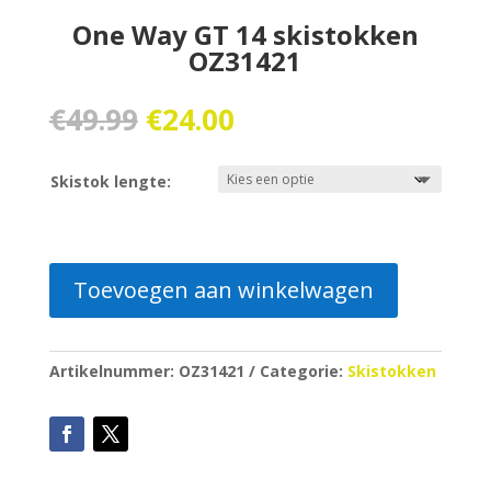
One Way GT 14 skistokken
OZ31421
Oorspronkelijke
Huidige
€
49.99
€
24.00
prijs
prijs
was:
is:
Skistok lengte:
€49.99.
€24.00.
Toevoegen aan winkelwagen
Artikelnummer:
OZ31421
Categorie:
Skistokken