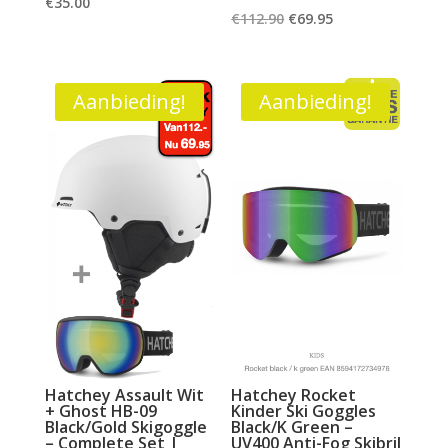
€
35.00
Oorspronkelijke
Huidige
€
112.90
€
69.95
prijs
prijs
was:
is:
€112.90.
€69.95.
Aanbieding!
Aanbieding!
Hatchey Assault Wit
Hatchey Rocket
+ Ghost HB-09
Kinder Ski Goggles
Black/Gold Skigoggle
Black/K Green –
– Complete Set |
UV400 Anti-Fog Skibril