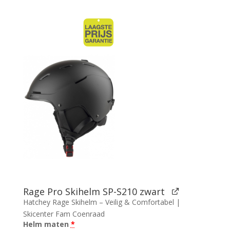
prijs
prijs
was:
is:
€112.90.
€79.95.
Rage Pro Skihelm SP-S210 zwart
Hatchey Rage Skihelm – Veilig & Comfortabel |
Skicenter Fam Coenraad
Helm maten
*