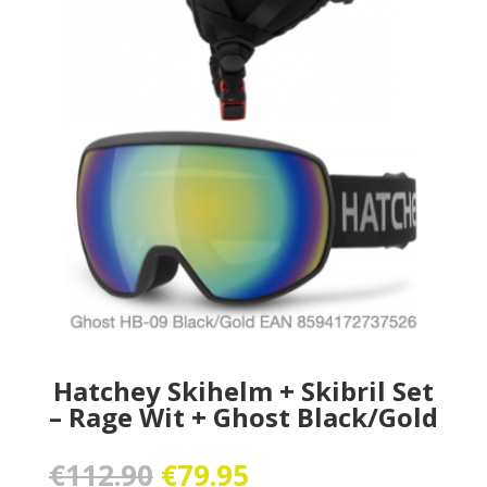
Hatchey Skihelm + Skibril Set
– Rage Wit + Ghost Black/Gold
Oorspronkelijke
Huidige
€
112.90
€
79.95