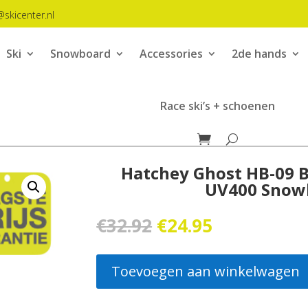
@skicenter.nl
Ski
Snowboard
Accessories
2de hands
Race ski’s + schoenen
Hatchey Ghost HB-09 B
UV400 Snowb
Oorspronkelijke
Huidige
€
32.92
€
24.95
prijs
prijs
was:
is:
€32.92.
€24.95.
Toevoegen aan winkelwagen