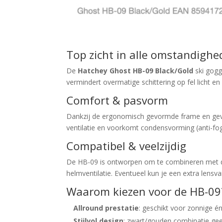
Top zicht in alle omstandigh
De
Hatchey Ghost HB-09 Black/Gold
ski gogg
vermindert overmatige schittering op fel licht 
Comfort & pasvorm
Dankzij de ergonomisch gevormde frame en gevoe
ventilatie en voorkomt condensvorming (anti-fog). 
Compatibel & veelzijdig
De HB-09 is ontworpen om te combineren met de
helmventilatie. Eventueel kun je een extra lensvari
Waarom kiezen voor de HB-09
Allround prestatie
: geschikt voor zonnige 
Stijlvol design
: zwart/gouden combinatie ge