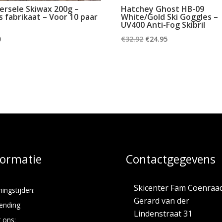
ersele Skiwax 200g –
Hatchey Ghost HB-09
s fabrikaat – Voor 10 paar
White/Gold Ski Goggles –
UV400 Anti-Fog Skibril
Oorspronkelijke
Huidige
0
€
32.92
€
24.95
prijs
prijs
was:
is:
€32.92.
€24.95.
formatie
Contactgegevens
Skicenter Fam Coenraa
ingstijden:
Gerard van der
ending
Lindenstraat 31
 ons: