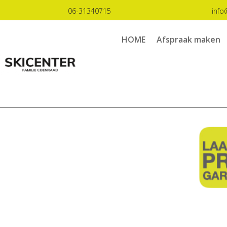
06-31340715
info
HOME
Afspraak maken