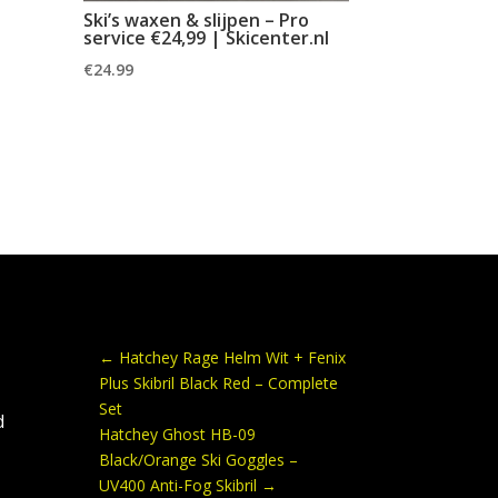
Ski’s waxen & slijpen – Pro
service €24,99 | Skicenter.nl
€
24.99
←
Hatchey Rage Helm Wit + Fenix
Plus Skibril Black Red – Complete
Set
d
Hatchey Ghost HB-09
Black/Orange Ski Goggles –
UV400 Anti-Fog Skibril
→