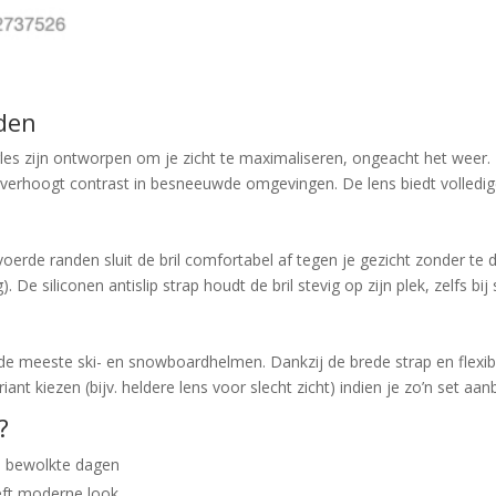
eden
les zijn ontworpen om je zicht te maximaliseren, ongeacht het weer. 
en verhoogt contrast in besneeuwde omgevingen. De lens biedt volled
rde randen sluit de bril comfortabel af tegen je gezicht zonder te 
De siliconen antislip strap houdt de bril stevig op zijn plek, zelfs bi
 meeste ski- en snowboardhelmen. Dankzij de brede strap en flexib
ant kiezen (bijv. heldere lens voor slecht zicht) indien je zo’n set aanb
?
én bewolkte dagen
eft moderne look