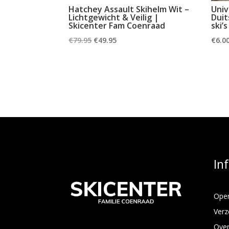
Hatchey Assault Skihelm Wit –
Univ
Lichtgewicht & Veilig |
Duit
Skicenter Fam Coenraad
ski’s
Oorspronkelijke
Huidige
€
79.95
€
49.95
€
6.0
prijs
prijs
was:
is:
€79.95.
€49.95.
In
Open
Verz
Over