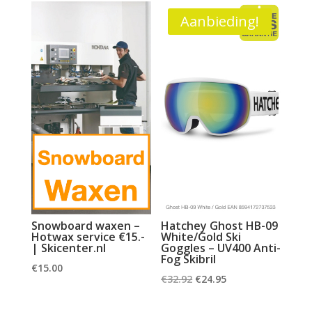
€32.92.
€24.95.
Aanbieding!
Snowboard waxen –
Hatchey Ghost HB-09
Hotwax service €15.-
White/Gold Ski
| Skicenter.nl
Goggles – UV400 Anti-
Fog Skibril
€
15.00
Oorspronkelijke
Huidige
€
32.92
€
24.95
prijs
prijs