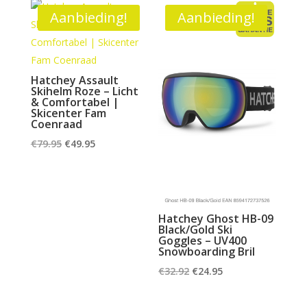
Aanbieding!
Aanbieding!
Hatchey Assault
Skihelm Roze – Licht
& Comfortabel |
Skicenter Fam
Coenraad
Oorspronkelijke
Huidige
€
79.95
€
49.95
prijs
prijs
was:
is:
€79.95.
€49.95.
Hatchey Ghost HB-09
Black/Gold Ski
Goggles – UV400
Snowboarding Bril
Oorspronkelijke
Huidige
€
32.92
€
24.95
prijs
prijs
was:
is: