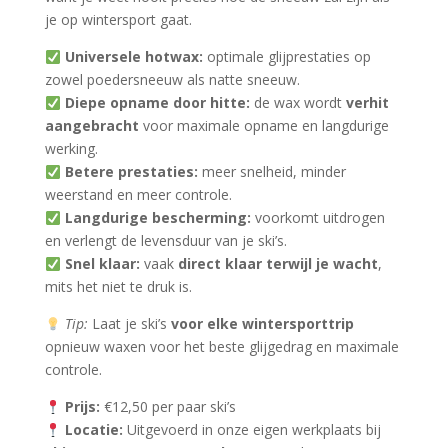
je op wintersport gaat.
Universele hotwax:
optimale glijprestaties op
zowel poedersneeuw als natte sneeuw.
Diepe opname door hitte:
de wax wordt
verhit
aangebracht
voor maximale opname en langdurige
werking.
Betere prestaties:
meer snelheid, minder
weerstand en meer controle.
Langdurige bescherming:
voorkomt uitdrogen
en verlengt de levensduur van je ski’s.
Snel klaar:
vaak
direct klaar terwijl je wacht
,
mits het niet te druk is.
Tip:
Laat je ski’s
voor elke wintersporttrip
opnieuw waxen voor het beste glijgedrag en maximale
controle.
Prijs:
€12,50 per paar ski’s
Locatie:
Uitgevoerd in onze eigen werkplaats bij