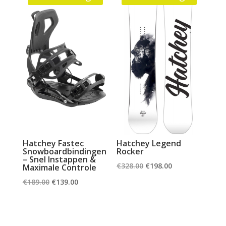
Hatchey Fastec
Hatchey Legend
Snowboardbindingen
Rocker
– Snel Instappen &
Oorspronkelijke
Huidige
€
328.00
€
198.00
Maximale Controle
prijs
prijs
Oorspronkelijke
Huidige
€
189.00
€
139.00
was:
is:
prijs
prijs
€328.00.
€198.00.
was:
is:
€189.00.
€139.00.