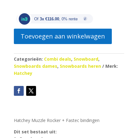
prijs
prijs
was:
is:
€575.00.
€348.00.
Of
3x €116.00
, 0% rente
Toevoegen aan winkelwagen
Categorieën:
Combi deals
,
Snowboard
,
Snowboards dames
,
Snowboards heren
Merk:
Hatchey
Hatchey Muzzle Rocker + Fastec bindingen
Dit set bestaat uit: