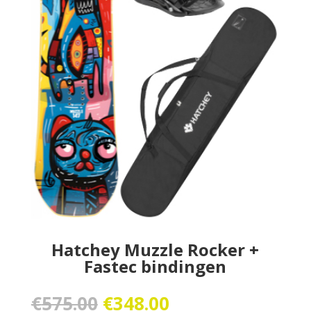
Hatchey Muzzle Rocker +
Fastec bindingen
Oorspronkelijke
Huidige
€
575.00
€
348.00