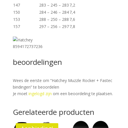
147
283 – 245 – 283
7,2
150
284 – 246 – 284
7,4
153
288 – 250 – 288
7,6
157
297 – 256 – 297
7,8
8594172737236
beoordelingen
Wees de eerste om “Hatchey Muzzle Rocker + Fastec
bindingen” te beoordelen
Je moet
ingelogd zijn
om een beoordeling te plaatsen.
Gerelateerde producten