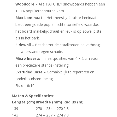
Woodcore
– Alle HATCHEY snowboards hebben een
100% populierenhouten kern.
Biax Laminaat
– Het meest gebruikte laminaat
biedt een goede pop en lichte torsieflex, waardoor
het board makkelijk draait en leuk is op zowel piste
als in het park.
Sidewall
– Beschermt de staalkanten en verhoogt
de weerstand tegen schade.
Micro Inserts
– Insertposities van 4 × 2 cm voor
een preciezere stance-instelling.
Extruded Base
– Gemakkelijk te repareren en
onderhoudsarm belag.
Flex
– 6/10.
Maten & Specificaties:
Lengte (cm)
Breedte (mm)
Radius (m)
139
270 – 234 – 270
6,8
143
274 – 237 – 274
7,0