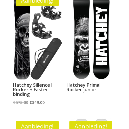
Aanbieding!
Hatchey Sillence II
Hatchey Primal
Rocker + Fastec
Rocker junior
binding
Oorspronkelijke
Huidige
€
575.00
€
349.00
prijs
prijs
was:
is:
€575.00.
€349.00.
Aanbieding!
Aanbieding!