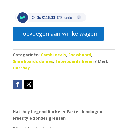
prijs
prijs
was:
is:
€575.00.
€349.00.
Of
3x €116.33
, 0% rente
Toevoegen aan winkelwagen
Categorieën:
Combi deals
,
Snowboard
,
Snowboards dames
,
Snowboards heren
Merk:
Hatchey
Hatchey Legend Rocker + Fastec bindingen
Freestyle zonder grenzen