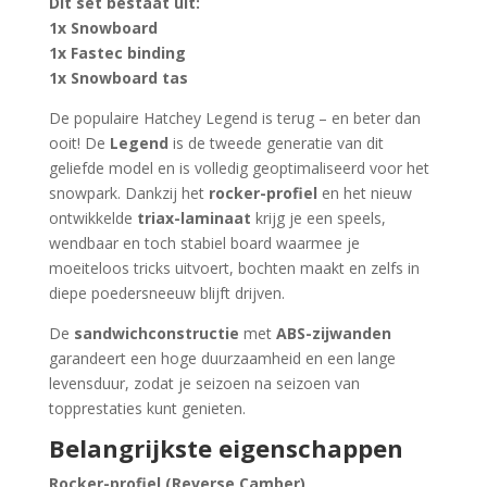
Dit set bestaat uit:
1x Snowboard
1x Fastec binding
1x Snowboard tas
De populaire Hatchey Legend is terug – en beter dan
ooit! De
Legend
is de tweede generatie van dit
geliefde model en is volledig geoptimaliseerd voor het
snowpark. Dankzij het
rocker-profiel
en het nieuw
ontwikkelde
triax-laminaat
krijg je een speels,
wendbaar en toch stabiel board waarmee je
moeiteloos tricks uitvoert, bochten maakt en zelfs in
diepe poedersneeuw blijft drijven.
De
sandwichconstructie
met
ABS-zijwanden
garandeert een hoge duurzaamheid en een lange
levensduur, zodat je seizoen na seizoen van
topprestaties kunt genieten.
Belangrijkste eigenschappen
Rocker-profiel (Reverse Camber)