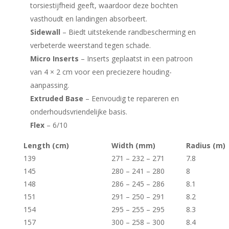
torsiestijfheid geeft, waardoor deze bochten
vasthoudt en landingen absorbeert.
Sidewall
– Biedt uitstekende randbescherming en
verbeterde weerstand tegen schade.
Micro Inserts
– Inserts geplaatst in een patroon
van 4 × 2 cm voor een preciezere houding-
aanpassing.
Extruded Base
– Eenvoudig te repareren en
onderhoudsvriendelijke basis.
Flex
– 6/10
Length (cm)
Width (mm)
Radius (m)
139
271 – 232 – 271
7.8
145
280 – 241 – 280
8
148
286 – 245 – 286
8.1
151
291 – 250 – 291
8.2
154
295 – 255 – 295
8.3
157
300 – 258 – 300
8.4