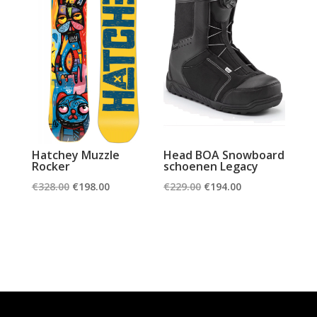
Hatchey Muzzle
Head BOA Snowboard
Rocker
schoenen Legacy
Oorspronkelijke
Huidige
Oorspronkelijke
Huidige
€
328.00
€
198.00
€
229.00
€
194.00
prijs
prijs
prijs
prijs
was:
is:
was:
is:
€328.00.
€198.00.
€229.00.
€194.00.