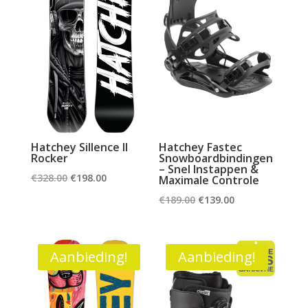
Hatchey Sillence II
Hatchey Fastec
Rocker
Snowboardbindingen
– Snel Instappen &
Oorspronkelijke
Huidige
€
328.00
€
198.00
Maximale Controle
prijs
prijs
Oorspronkelijke
Huidige
€
189.00
€
139.00
was:
is:
prijs
prijs
€328.00.
€198.00.
was:
is:
€189.00.
€139.00.
Aanbieding!
Aanbieding!