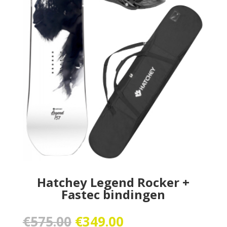
Hatchey Legend Rocker +
Fastec bindingen
Oorspronkelijke
Huidige
€
575.00
€
349.00