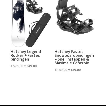
Hatchey Legend
Hatchey Fastec
Rocker + Fastec
Snowboardbindingen
bindingen
– Snel Instappen &
Maximale Controle
Oorspronkelijke
Huidige
€
575.00
€
349.00
Oorspronkelijke
Huidige
€
189.00
€
139.00
prijs
prijs
prijs
prijs
was:
is:
was:
is:
€575.00.
€349.00.
€189.00.
€139.00.