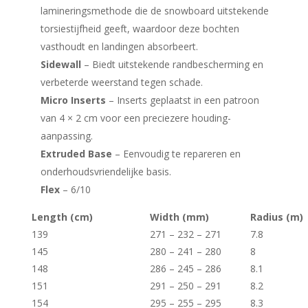
lamineringsmethode die de snowboard uitstekende
torsiestijfheid geeft, waardoor deze bochten
vasthoudt en landingen absorbeert.
Sidewall
– Biedt uitstekende randbescherming en
verbeterde weerstand tegen schade.
Micro Inserts
– Inserts geplaatst in een patroon
van 4 × 2 cm voor een preciezere houding-
aanpassing.
Extruded Base
– Eenvoudig te repareren en
onderhoudsvriendelijke basis.
Flex
– 6/10
Length (cm)
Width (mm)
Radius (m)
139
271 – 232 – 271
7.8
145
280 – 241 – 280
8
148
286 – 245 – 286
8.1
151
291 – 250 – 291
8.2
154
295 – 255 – 295
8.3