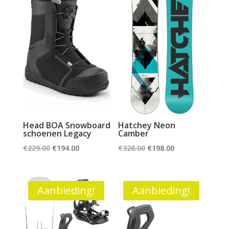
Head BOA Snowboard
Hatchey Neon
schoenen Legacy
Camber
Oorspronkelijke
Huidige
Oorspronkelijke
Huidige
€
229.00
€
194.00
€
328.00
€
198.00
prijs
prijs
prijs
prijs
was:
is:
was:
is:
€229.00.
€194.00.
€328.00.
€198.00.
Aanbieding!
Aanbieding!