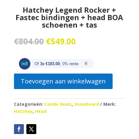
Hatchey Legend Rocker +
Fastec bindingen + head BOA
schoenen + tas
Oorspronkelijke
Huidige
€
804.00
€
549.00
prijs
prijs
was:
is:
€804.00.
€549.00.
Of
3x €183.00
, 0% rente
Toevoegen aan winkelwagen
Categorieën:
Combi deals
,
Snowboard
Merk:
Hatchey
,
Head