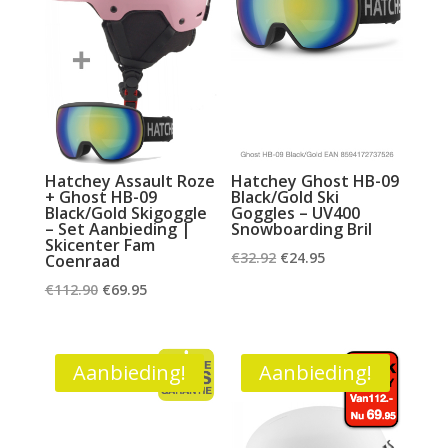
Hatchey Assault Roze
Hatchey Ghost HB-09
+ Ghost HB-09
Black/Gold Ski
Black/Gold Skigoggle
Goggles – UV400
– Set Aanbieding |
Snowboarding Bril
Skicenter Fam
Oorspronkelijke
Huidige
€
32.92
€
24.95
Coenraad
prijs
prijs
Oorspronkelijke
Huidige
€
112.90
€
69.95
was:
is:
prijs
prijs
€32.92.
€24.95.
was:
is:
€112.90.
€69.95.
Aanbieding!
Aanbieding!