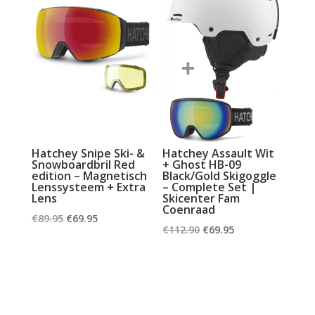
Hatchey Snipe Ski- &
Hatchey Assault Wit
Snowboardbril Red
+ Ghost HB-09
edition – Magnetisch
Black/Gold Skigoggle
Lenssysteem + Extra
– Complete Set |
Lens
Skicenter Fam
Coenraad
Oorspronkelijke
Huidige
€
89.95
€
69.95
Oorspronkelijke
Huidige
€
112.90
€
69.95
prijs
prijs
prijs
prijs
was:
is:
was:
is:
€89.95.
€69.95.
€112.90.
€69.95.