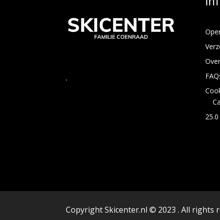
In
Open
Verz
Over
FAQ
.
Cook
C
25.0
Copyright Skicenter.nl © 2023 . All rights 