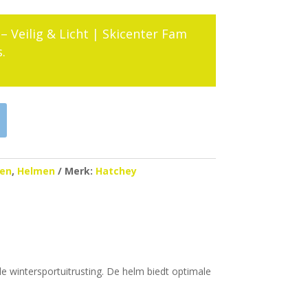
– Veilig & Licht | Skicenter Fam
.
len
,
Helmen
Merk:
Hatchey
le wintersportuitrusting. De helm biedt optimale