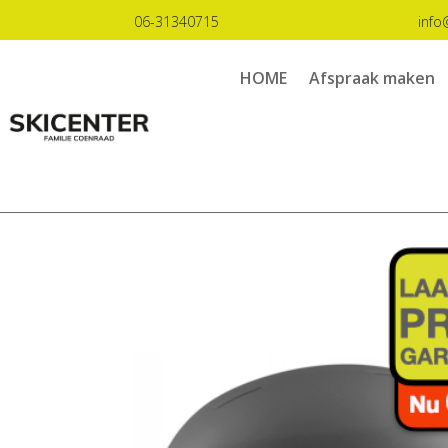
06-31340715
info
HOME
Afspraak maken