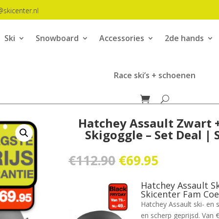
@skicenter.nl
Ski
Snowboard
Accessories
2de hands
Race ski’s + schoenen
Hatchey Assault Zwart 
Skigoggle – Set Deal |
Oorspronkelijk
Huidige
€
112.90
€
69.95
prijs
prijs
was:
is:
Hatchey Assault Sk
€112.90.
€69.95.
Skicenter Fam Co
Hatchey Assault ski- en 
en scherp geprijsd. Van 