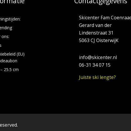
formatie
Contactgegevens
Skicenter Fam Coenraa
ingstijden:
Gerard van der
ending
Lindenstraat 31
 ons:
5063 CJ OisterwijK
s
iebeleid (EU)
info@skicenter.nl
adeaubon
06-31 34 07 15
 – 25.5 cm
Juiste ski lengte?
reserved.