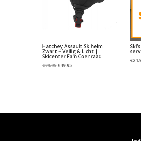
Hatchey Assault Skihelm
Ski’
Zwart – Veilig & Licht |
serv
Skicenter Fam Coenraad
€
24.
Oorspronkelijke
Huidige
€
79.95
€
49.95
prijs
prijs
was:
is:
€79.95.
€49.95.