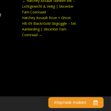
←
Hatchey Assault Skihelm Wit –
Lichtgewicht & Veilig | Skicenter
Fam Coenraad
d
Hatchey Assault Roze + Ghost
HB-09 Black/Gold Skigoggle – Set
Aanbieding | Skicenter Fam
Coenraad
→
Afspraak maken