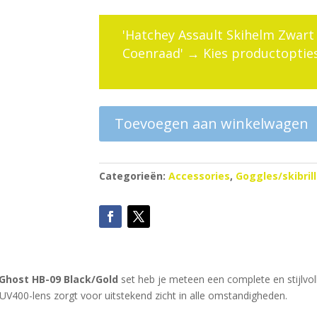
'Hatchey Assault Skihelm Zwart 
Coenraad'
→
Kies productopties
Toevoegen aan winkelwagen
Categorieën:
Accessories
,
Goggles/skibril
Ghost HB-09 Black/Gold
set heb je meteen een complete en stijlvol
V400-lens zorgt voor uitstekend zicht in alle omstandigheden.