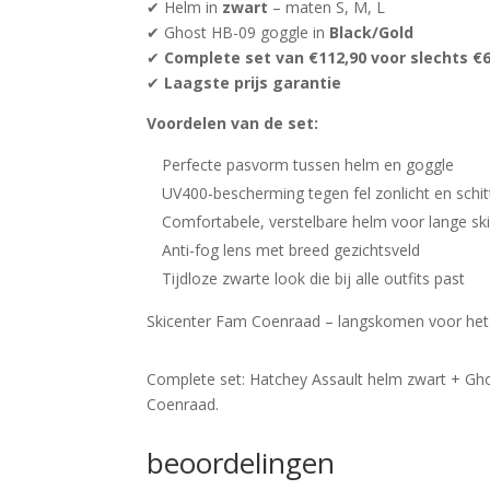
✔ Helm in
zwart
– maten S, M, L
✔ Ghost HB-09 goggle in
Black/Gold
✔
Complete set van €112,90 voor slechts €6
✔
Laagste prijs garantie
Voordelen van de set:
Perfecte pasvorm tussen helm en goggle
UV400-bescherming tegen fel zonlicht en schit
Comfortabele, verstelbare helm voor lange sk
Anti-fog lens met breed gezichtsveld
Tijdloze zwarte look die bij alle outfits past
Skicenter Fam Coenraad – langskomen voor het jui
Complete set: Hatchey Assault helm zwart + Gho
Coenraad.
beoordelingen