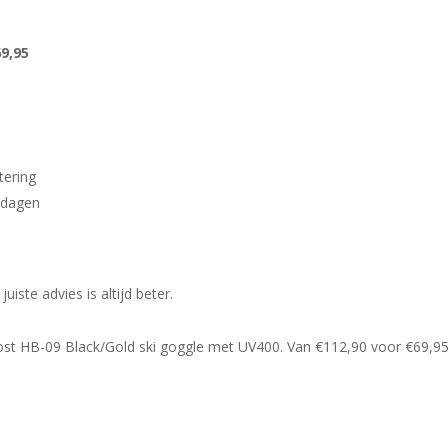
9,95
tering
idagen
ste advies is altijd beter.
st HB-09 Black/Gold ski goggle met UV400. Van €112,90 voor €69,95. 