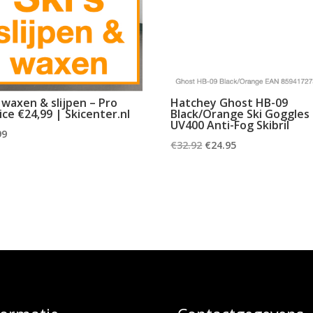
s waxen & slijpen – Pro
Hatchey Ghost HB-09
ice €24,99 | Skicenter.nl
Black/Orange Ski Goggles
UV400 Anti-Fog Skibril
99
Oorspronkelijke
Huidige
€
32.92
€
24.95
prijs
prijs
was:
is:
€32.92.
€24.95.