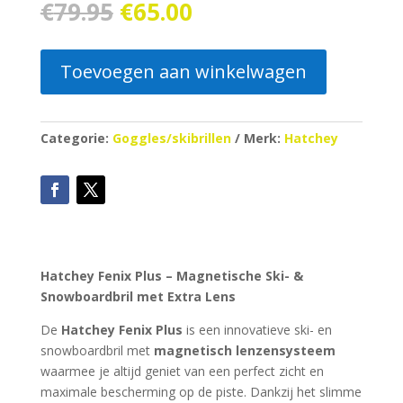
Oorspronkelijke
Huidige
€
79.95
€
65.00
prijs
prijs
was:
is:
€79.95.
€65.00.
Toevoegen aan winkelwagen
Categorie:
Goggles/skibrillen
Merk:
Hatchey
Hatchey Fenix Plus – Magnetische Ski- &
Snowboardbril met Extra Lens
De
Hatchey Fenix Plus
is een innovatieve ski- en
snowboardbril met
magnetisch lenzensysteem
waarmee je altijd geniet van een perfect zicht en
maximale bescherming op de piste. Dankzij het slimme