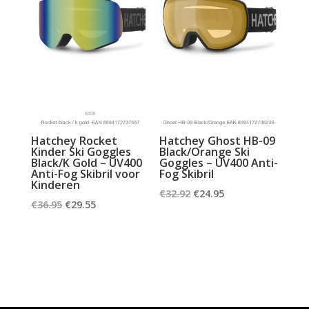
Hatchey Rocket
Hatchey Ghost HB-09
Kinder Ski Goggles
Black/Orange Ski
Black/K Gold – UV400
Goggles – UV400 Anti-
Anti-Fog Skibril voor
Fog Skibril
Kinderen
Oorspronkelijke
Huidige
€
32.92
€
24.95
Oorspronkelijke
Huidige
€
36.95
€
29.55
prijs
prijs
prijs
prijs
was:
is:
was:
is:
€32.92.
€24.95.
€36.95.
€29.55.