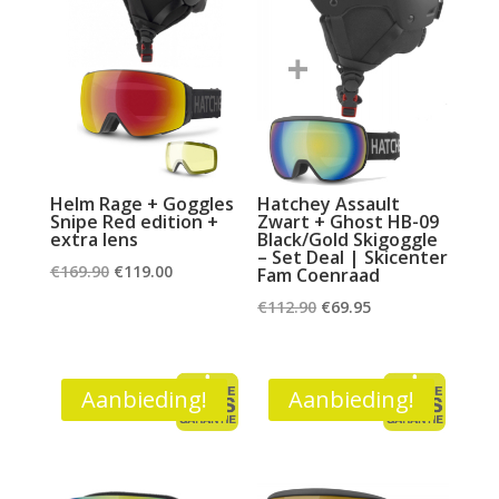
Helm Rage + Goggles
Hatchey Assault
Snipe Red edition +
Zwart + Ghost HB-09
extra lens
Black/Gold Skigoggle
– Set Deal | Skicenter
Oorspronkelijke
Huidige
€
169.90
€
119.00
Fam Coenraad
prijs
prijs
Oorspronkelijke
Huidige
€
112.90
€
69.95
was:
is:
prijs
prijs
€169.90.
€119.00.
was:
is:
€112.90.
€69.95.
Aanbieding!
Aanbieding!