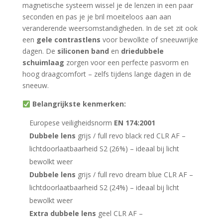
magnetische systeem wissel je de lenzen in een paar
seconden en pas je je bril moeiteloos aan aan
veranderende weersomstandigheden. In de set zit ook
een
gele contrastlens
voor bewolkte of sneeuwrijke
dagen. De
siliconen band
en
driedubbele
schuimlaag
zorgen voor een perfecte pasvorm en
hoog draagcomfort – zelfs tijdens lange dagen in de
sneeuw.
Belangrijkste kenmerken:
Europese veiligheidsnorm
EN 174:2001
Dubbele lens
grijs / full revo black red CLR AF –
lichtdoorlaatbaarheid S2 (26%) – ideaal bij licht
bewolkt weer
Dubbele lens
grijs / full revo dream blue CLR AF –
lichtdoorlaatbaarheid S2 (24%) – ideaal bij licht
bewolkt weer
Extra dubbele lens
geel CLR AF –