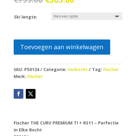
prijs
prijs
was:
is:
Ski lengte:
€799.00.
€363.00.
Toevoegen aan winkelwagen
SKU:
P50124
Categorie:
Verkocht
Tag:
Fischer
Merk:
Fischer
Fischer THE CURV PREMIUM TI + RS11 – Perfectie
in Elke Bocht