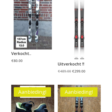
Verkocht..
€
80.00
Uitverkocht !!
Oorspronkelijke
Huidige
€
489.00
€
299.00
prijs
prijs
was:
is:
€489.00.
€299.00.
Aanbieding!
Aanbieding!