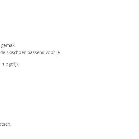
e gemak.
 de skischoen passend voor je
d mogelijk
atsen.