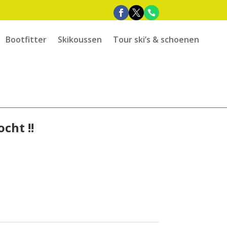
Bootfitter
Skikoussen
Tour ski’s & schoenen
cht !!
e