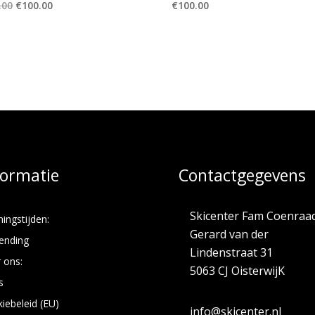
Oorspronkelijke
Huidige
.00
€
100.00
€
100.00
prijs
prijs
was:
is:
€349.00.
€100.00.
formatie
Contactgegevens
Skicenter Fam Coenraa
ingstijden:
Gerard van der
ending
Lindenstraat 31
 ons:
5063 CJ OisterwijK
s
iebeleid (EU)
info@skicenter.nl