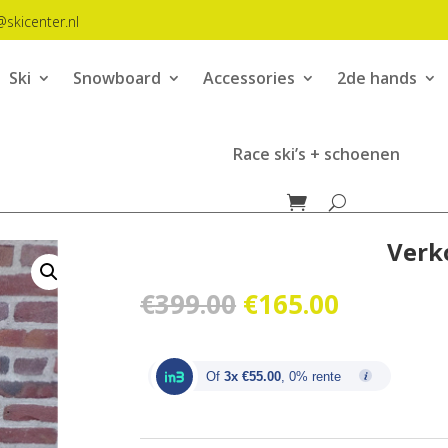
@skicenter.nl
Ski
Snowboard
Accessories
2de hands
Race ski’s + schoenen
Verko
Oorspronkelijk
Huidige
€
399.00
€
165.00
prijs
prijs
was:
is:
€399.00.
€165.00.
Of
3x €55.00
, 0% rente