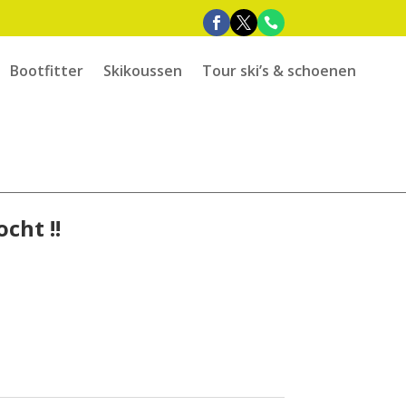
Bootfitter
Skikoussen
Tour ski’s & schoenen
cht !!
e