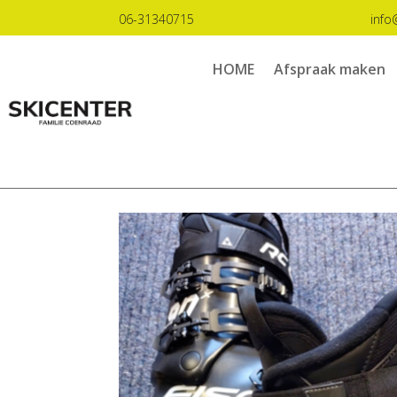
06-31340715
info
HOME
Afspraak maken