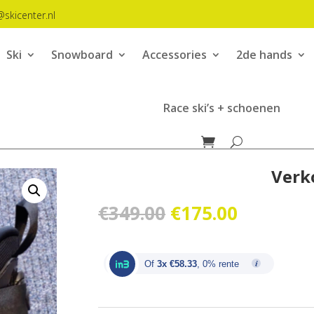
@skicenter.nl
Ski
Snowboard
Accessories
2de hands
Race ski’s + schoenen
Verko
Oorspronkelijk
Huidige
€
349.00
€
175.00
prijs
prijs
was:
is:
€349.00.
€175.00.
Of
3x €58.33
, 0% rente