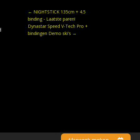
←
NIGHTSTICK 135cm + 4.5
binding - Laatste paren!
Dynastar Speed V-Tech Pro +
d
bindingen Demo ski's
→