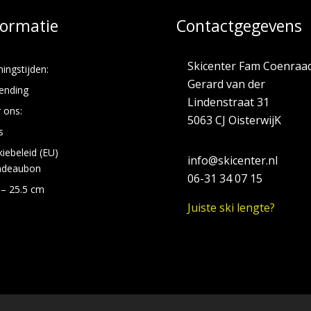
formatie
Contactgegevens
Skicenter Fam Coenraa
ingstijden:
Gerard van der
ending
Lindenstraat 31
 ons:
5063 CJ OisterwijK
s
iebeleid (EU)
info@skicenter.nl
adeaubon
06-31 34 07 15
 – 25.5 cm
Juiste ski lengte?