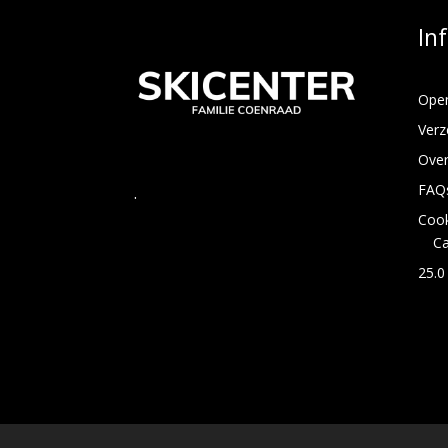
In
Open
Verz
Over
FAQ
.
Cook
C
25.0