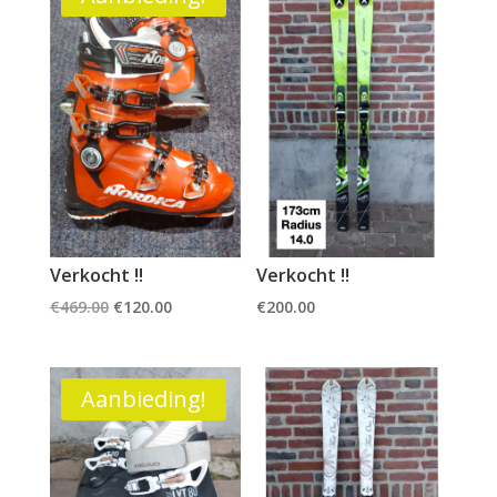
Verkocht !!
Verkocht !!
Oorspronkelijke
Huidige
€
469.00
€
120.00
€
200.00
prijs
prijs
was:
is:
€469.00.
€120.00.
Aanbieding!