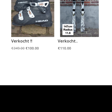
Verkocht !!
Verkocht..
Oorspronkelijke
Huidige
€
349.00
€
100.00
€
110.00
prijs
prijs
was:
is:
€349.00.
€100.00.