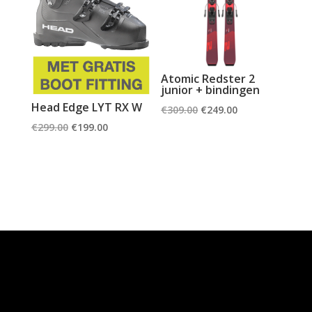
Atomic Redster 2
junior + bindingen
Head Edge LYT RX W
Oorspronkelijke
Huidige
€
309.00
€
249.00
Oorspronkelijke
Huidige
prijs
prijs
€
299.00
€
199.00
prijs
prijs
was:
is:
was:
is:
€309.00.
€249.00.
€299.00.
€199.00.