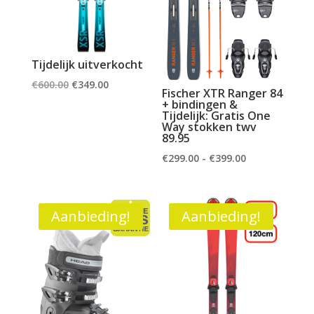
Tijdelijk uitverkocht
Oorspronkelijke
Huidige
€
600.00
€
349.00
Fischer XTR Ranger 84
prijs
prijs
+ bindingen &
Tijdelijk: Gratis One
was:
is:
Way stokken twv
89.95
€600.00.
€349.00.
Prijsklasse:
€
299.00
-
€
399.00
€299.00
tot
€399.00
Aanbieding!
Aanbieding!