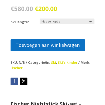
Oorspronkelijke
Huidige
€
580.00
€
200.00
prijs
prijs
was:
is:
Ski lengte:
€580.00.
€200.00.
Toevoegen aan winkelwagen
SKU:
N/B
Categorieën:
Ski
,
Ski's kinder
Merk:
Fischer
Fischer Nightstick Ski-set –