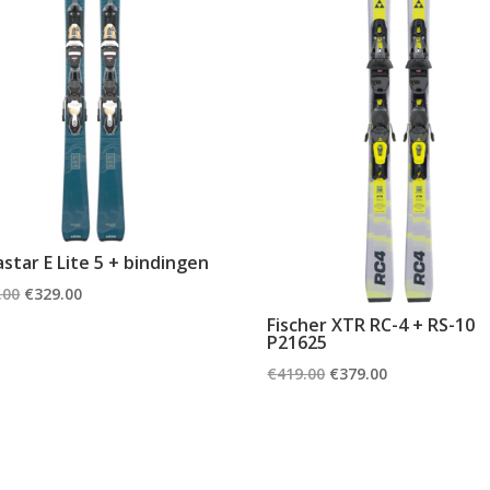
star E Lite 5 + bindingen
Oorspronkelijke
Huidige
.00
€
329.00
prijs
prijs
Fischer XTR RC-4 + RS-10
P21625
was:
is:
Oorspronkelijke
Huidige
€
419.00
€
379.00
€449.00.
€329.00.
prijs
prijs
was:
is:
€419.00.
€379.00.