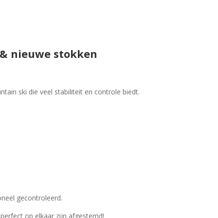
n & nieuwe stokken
tain ski die veel stabiliteit en controle biedt.
ioneel gecontroleerd.
erfect op elkaar zijn afgestemd!