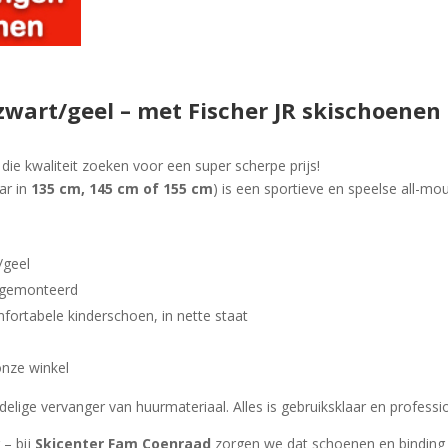
– zwart/geel – met Fischer JR skischoene
 die kwaliteit zoeken voor een super scherpe prijs!
ar in
135 cm, 145 cm of 155 cm
) is een sportieve en speelse all-moun
/geel
l gemonteerd
fortabele kinderschoen, in nette staat
onze winkel
ordelige vervanger van huurmateriaal. Alles is gebruiksklaar en profess
 – bij
Skicenter Fam Coenraad
zorgen we dat schoenen en binding p