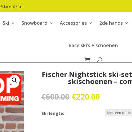
@skicenter.nl
Ski
Snowboard
Accessories
2de hands
Race ski’s + schoenen
Fischer Nightstick ski-se
skischoenen – co
Oorspronkelijk
Huidige
€
600.00
€
220.00
prijs
prijs
was:
is:
Ski lengte:
€600.00.
€220.00.