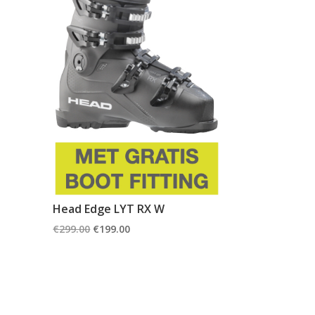
Head Edge LYT RX W
Oorspronkelijke
Huidige
€
299.00
€
199.00
prijs
prijs
was:
is:
€299.00.
€199.00.