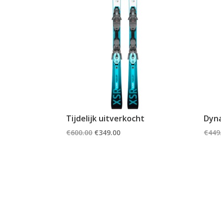
Tijdelijk uitverkocht
Dyna
Oorspronkelijke
Huidige
€
600.00
€
349.00
€
449
prijs
prijs
was:
is:
€600.00.
€349.00.