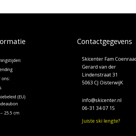
formatie
Contactgegevens
Skicenter Fam Coenraa
ingstijden:
Gerard van der
ending
Lindenstraat 31
 ons:
5063 CJ OisterwijK
s
iebeleid (EU)
info@skicenter.nl
adeaubon
06-31 34 07 15
 – 25.5 cm
Juiste ski lengte?