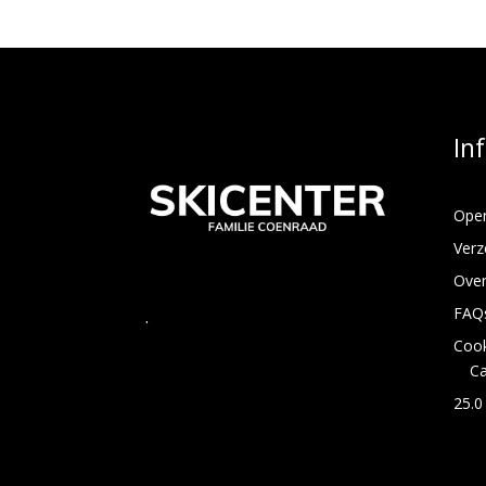
In
Open
Verz
Over
FAQ
.
Cook
C
25.0