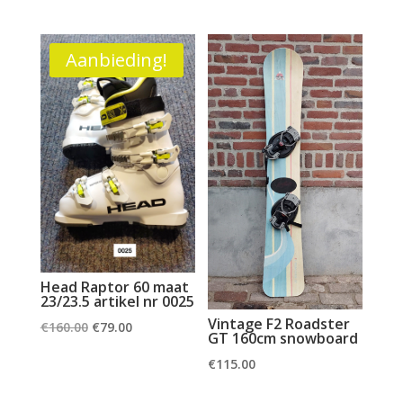
prijs
prijs
was:
is:
was:
is:
€160.00.
€79.00.
€379.00.
€129.00.
Aanbieding!
Head Raptor 60 maat
23/23.5 artikel nr 0025
Vintage F2 Roadster
Oorspronkelijke
Huidige
€
160.00
€
79.00
GT 160cm snowboard
prijs
prijs
€
115.00
was:
is:
€160.00.
€79.00.