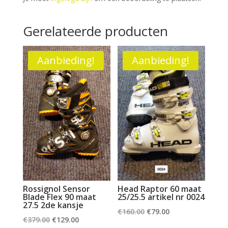
Gerelateerde producten
Aanbieding!
Aanbieding!
Rossignol Sensor
Head Raptor 60 maat
Blade Flex 90 maat
25/25.5 artikel nr 0024
27.5 2de kansje
Oorspronkelijke
Huidige
€
160.00
€
79.00
Oorspronkelijke
Huidige
€
379.00
€
129.00
prijs
prijs