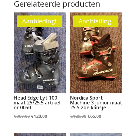
Gerelateerde producten
Aanbieding!
Aanbieding!
Head Edge Lyt 100
Nordica Sport
maat 25/25.5 artikel
Machine 3 junior maat
nr 0050
25.5 2de kansje
Oorspronkelijke
Huidige
Oorspronkelijke
Huidige
€
360.00
€
120.00
€
129.00
€
65.00
prijs
prijs
prijs
prijs
was:
is:
was:
is: