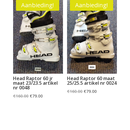
€360.00.
€120.00.
€129.00.
€65.00.
Aanbieding!
Aanbieding!
Head Raptor 60 jr
Head Raptor 60 maat
maat 23/23.5 artikel
25/25.5 artikel nr 0024
nr 0048
Oorspronkelijke
Huidige
€
160.00
€
79.00
Oorspronkelijke
Huidige
€
160.00
€
79.00
prijs
prijs
prijs
prijs
was:
is:
was:
is:
€160.00.
€79.00.
€160.00.
€79.00.